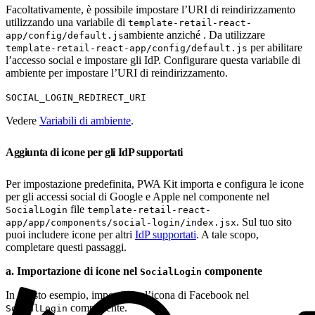
Facoltativamente, è possibile impostare l’URI di reindirizzamento
utilizzando una variabile di
template-retail-react-
ambiente anziché . Da utilizzare
app/config/default.js
per abilitare
template-retail-react-app/config/default.js
l’accesso social e impostare gli IdP. Configurare questa variabile di
ambiente per impostare l’URI di reindirizzamento.
SOCIAL_LOGIN_REDIRECT_URI
Vedere
Variabili di ambiente
.
Aggiunta di icone per gli IdP supportati
Per impostazione predefinita, PWA Kit importa e configura le icone
per gli accessi social di Google e Apple nel componente nel
file
SocialLogin
template-retail-react-
. Sul tuo sito
app/app/components/social-login/index.jsx
puoi includere icone per altri
IdP supportati
. A tale scopo,
completare questi passaggi.
a. Importazione di icone nel
componente
SocialLogin
In questo esempio, importiamo l’icona di Facebook nel
componente.
SocialLogin