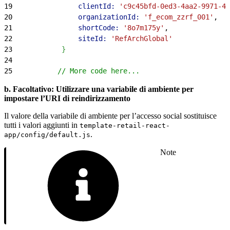
19
                clientId:
 'c9c45bfd-0ed3-4aa2-9971-40
20
                organizationId:
 'f_ecom_zzrf_001'
,
21
                shortCode:
 '8o7m175y'
,
22
                siteId:
 'RefArchGlobal'
23
}
24
25
           // More code here...
b. Facoltativo: Utilizzare una variabile di ambiente per
impostare l’URI di reindirizzamento
Il valore della variabile di ambiente per l’accesso social sostituisce
tutti i valori aggiunti in
template-retail-react-
.
app/config/default.js
Note