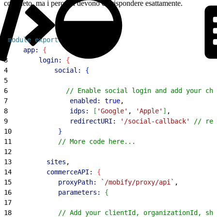
completo, ma i percorsi devono corrispondere esattamente.
1
module
.
exports
 = 
{
2
    app:
{
3
        login:
{
4
            social:
{
5
6
               // Enable social login and add your cho
7
                enabled:
 true
,
8
                idps:
[
'Google'
, 
'Apple'
]
,
9
                redirectURI:
 '/social-callback'
 // rel
10
}
11
            // More code here...
12
13
         sites
,
14
         commerceAPI:
{
15
            proxyPath:
 `/mobify/proxy/api`
,
16
            parameters:
{
17
18
            // Add your clientId, organizationId, sho