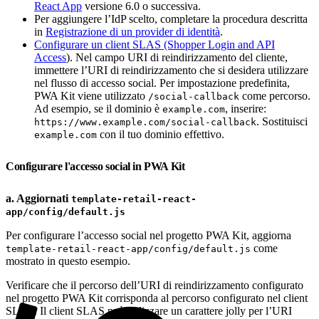
React App
versione 6.0 o successiva.
Per aggiungere l’IdP scelto, completare la procedura descritta
in
Registrazione di un provider di identità
.
Configurare un client SLAS (Shopper Login and API
Access
). Nel campo URI di reindirizzamento del cliente,
immettere l’URI di reindirizzamento che si desidera utilizzare
nel flusso di accesso social. Per impostazione predefinita,
PWA Kit viene utilizzato
come percorso.
/social-callback
Ad esempio, se il dominio è
, inserire:
example.com
. Sostituisci
https://www.example.com/social-callback
con il tuo dominio effettivo.
example.com
Configurare l'accesso social in PWA Kit
a. Aggiornati
template-retail-react-
app/config/default.js
Per configurare l’accesso social nel progetto PWA Kit, aggiorna
come
template-retail-react-app/config/default.js
mostrato in questo esempio.
Verificare che il percorso dell’URI di reindirizzamento configurato
nel progetto PWA Kit corrisponda al percorso configurato nel client
SLAS. Il client SLAS può utilizzare un carattere jolly per l’URI