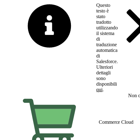
Questo
testo è
stato
tradotto
utilizzando
il sistema
di
traduzione
automatica
di
Salesforce.
Ulteriori
dettagli
sono
disponibili
qui
.
Passa all'inglese
Non o
Commerce Cloud