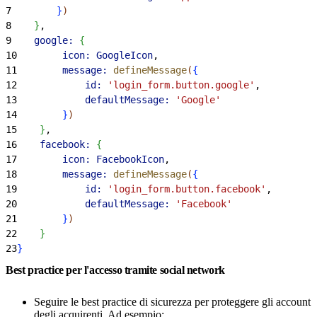
7
}
)
8
}
,
9
    google:
{
10
        icon:
 GoogleIcon
,
11
        message:
 defineMessage
(
{
12
            id:
 'login_form.button.google'
,
13
            defaultMessage:
 'Google'
14
}
)
15
}
,
16
    facebook:
{
17
        icon:
 FacebookIcon
,
18
        message:
 defineMessage
(
{
19
            id:
 'login_form.button.facebook'
,
20
            defaultMessage:
 'Facebook'
21
}
)
22
}
23
}
Best practice per l'accesso tramite social network
Seguire le best practice di sicurezza per proteggere gli account
degli acquirenti. Ad esempio: