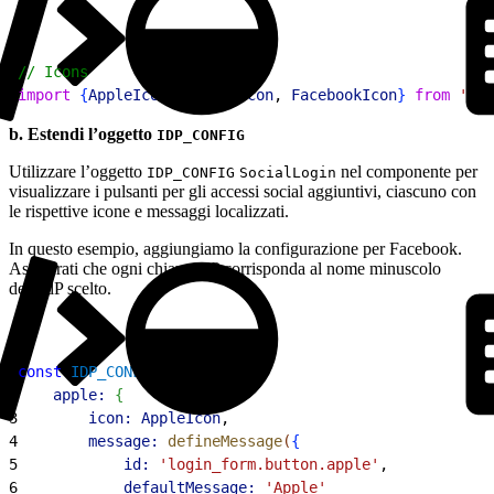
1
// Icons
2
import
{
AppleIcon
, 
GoogleIcon
, 
FacebookIcon
}
from
 '@sa
b. Estendi l’oggetto
IDP_CONFIG
Utilizzare l’oggetto
nel componente per
IDP_CONFIG
SocialLogin
visualizzare i pulsanti per gli accessi social aggiuntivi, ciascuno con
le rispettive icone e messaggi localizzati.
In questo esempio, aggiungiamo la configurazione per Facebook.
Assicurati che ogni chiave IdP corrisponda al nome minuscolo
dell’IdP scelto.
1
const
 IDP_CONFIG
 = 
{
2
    apple:
{
3
        icon:
 AppleIcon
,
4
        message:
 defineMessage
(
{
5
            id:
 'login_form.button.apple'
,
6
            defaultMessage:
 'Apple'