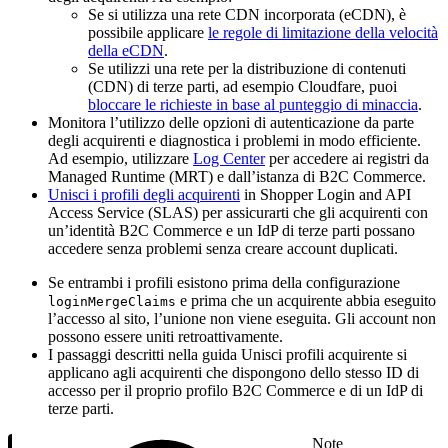
Se si utilizza una rete CDN incorporata (eCDN), è
possibile applicare
le regole di limitazione della velocità
della eCDN
.
Se utilizzi una rete per la distribuzione di contenuti
(CDN) di terze parti, ad esempio Cloudfare, puoi
bloccare le richieste in base al punteggio di minaccia
.
Monitora l’utilizzo delle opzioni di autenticazione da parte
degli acquirenti e diagnostica i problemi in modo efficiente.
Ad esempio, utilizzare
Log Center
per accedere ai registri da
Managed Runtime (MRT) e dall’istanza di B2C Commerce.
Unisci i profili degli acquirenti
in Shopper Login and API
Access Service (SLAS) per assicurarti che gli acquirenti con
un’identità B2C Commerce e un IdP di terze parti possano
accedere senza problemi senza creare account duplicati.
Se entrambi i profili esistono prima della configurazione
e prima che un acquirente abbia eseguito
loginMergeClaims
l’accesso al sito, l’unione non viene eseguita. Gli account non
possono essere uniti retroattivamente.
I passaggi descritti nella guida Unisci profili acquirente si
applicano agli acquirenti che dispongono dello stesso ID di
accesso per il proprio profilo B2C Commerce e di un IdP di
terze parti.
Note