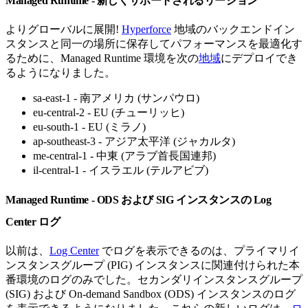
Managed Runtime - 新しくサポートされるリージョン
よりグローバルに展開!
Hyperforce
地域のバックエンドイン
スタンスと同一の場所に保存してパフォーマンスを最適化す
るために、Managed Runtime 環境を次の
地域
にデプロイでき
るようになりました。
sa-east-1 - 南アメリカ (サンパウロ)
eu-central-2 - EU (チューリッヒ)
eu-south-1 - EU (ミラノ)
ap-southeast-3 - アジア太平洋 (ジャカルタ)
me-central-1 - 中東 (アラブ首長国連邦)
il-central-1 - イスラエル (テルアビブ)
Managed Runtime - ODS および SIG インスタンスの Log
Center ログ
以前は、
Log Center
でログを表示できるのは、プライマリイ
ンスタンスグループ (PIG) インスタンスに関連付けられた本
番環境のログのみでした。セカンダリインスタンスグループ
(SIG) および On-demand Sandbox (ODS) インスタンスのログ