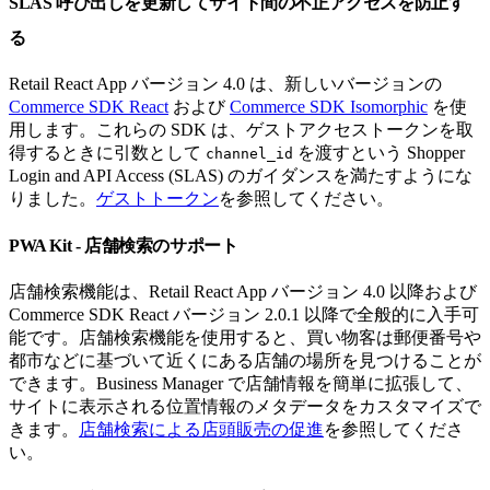
SLAS 呼び出しを更新してサイト間の不正アクセスを防止す
る
Retail React App バージョン 4.0 は、新しいバージョンの
Commerce SDK React
および
Commerce SDK Isomorphic
を使
用します。これらの SDK は、ゲストアクセストークンを取
得するときに引数として
を渡すという Shopper
channel_id
Login and API Access (SLAS) のガイダンスを満たすようにな
りました。
ゲストトークン
を参照してください。
PWA Kit - 店舗検索のサポート
店舗検索機能は、R​​etail React App バージョン 4.0 以降および
Commerce SDK React バージョン 2.0.1 以降で全般的に入手可
能です。店舗検索機能を使用すると、買い物客は郵便番号や
都市などに基づいて近くにある店舗の場所を見つけることが
できます。Business Manager で店舗情報を簡単に拡張して、
サイトに表示される位置情報のメタデータをカスタマイズで
きます。
店舗検索による店頭販売の促進
を参照してくださ
い。