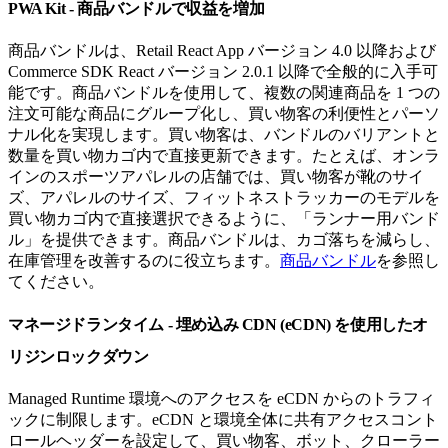
PWA Kit - 商品バンドルで収益を増加
商品バンドルは、R​​etail React App バージョン 4.0 以降および
Commerce SDK React バージョン 2.0.1 以降で全般的に入手可
能です。商品バンドルを使用して、複数の関連商品を 1 つの
注文可能な商品にグループ化し、買い物客の利便性とパーソ
ナル化を実現します。買い物客は、バンドルのバリアントと
数量を買い物カゴ内で直接更新できます。たとえば、オンラ
インのスポーツアパレルの店舗では、買い物客が靴のサイ
ズ、アパレルのサイズ、フィットネストラッカーのモデルを
買い物カゴ内で直接選択できるように、「ランナー用バンド
ル」を提供できます。商品バンドルは、カゴ落ちを減らし、
在庫管理を改善するのに役立ちます。
商品バンドル
を参照し
てください。
マネージドランタイム - 埋め込み CDN (eCDN) を使用したオ
リジンロックダウン
Managed Runtime 環境へのアクセスを eCDN からのトラフィ
ックに制限します。eCDN と環境全体に共有アクセスコント
ロールヘッダーを設定して、買い物客、ボット、クローラー