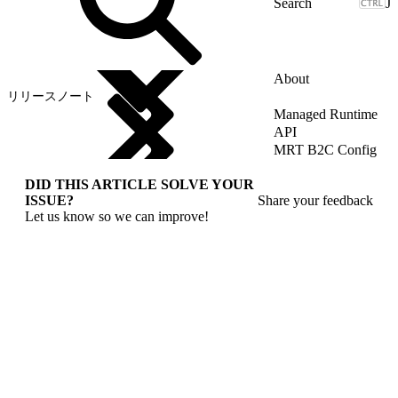
J
About
リリースノート
Managed Runtime
API
MRT B2C Config
DID THIS ARTICLE SOLVE YOUR
ISSUE?
Share your feedback
Let us know so we can improve!