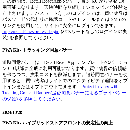
この機能は、Retail React App のバージョン 6.0 から全般に利
用可能になります。実装時間を短縮してショッピング体験を
向上させます。パスワードなしのログインでは、買い物客は
パスワードの代わりに確認コードや E メールまたは SMS の
リンクを使用して、サイトに安全にログインできます。
Implement Passwordless Login
(パスワードなしのログインの実
装) を参照してください。
PWA Kit - トラッキング同意バナー
追跡同意バナーは、R​​etail React App テンプレートのバージョ
ン 6.0 以降に全般に利用可能になります。買い物客の信頼感
を保ちつつ、実装コストを削減します。追跡同意バナーを使
用すると、買い物客はサイトでのアクティビティ追跡をオプ
トインまたはオプトアウトできます。
Protect Privacy with a
Tracking Consent Banner (追跡同意バナーによるプライバシー
の保護) を参照してください
。
2024/10/28
PWA Kit - ハイブリッドストアフロントの安定性の向上