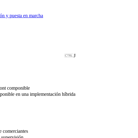
ción y puesta en marcha
J
front componible
mponible en una implementación híbrida
de comerciantes
 supervisión