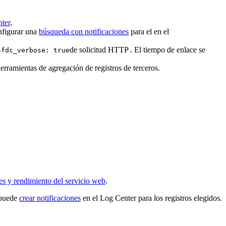
nter
.
nfigurar una
búsqueda con notificaciones
para el en el
de solicitud HTTP . El tiempo de enlace se
sfdc_verbose: true
herramientas de agregación de registros de terceros.
tes y rendimiento del servicio web
.
 puede
crear notificaciones
en el Log Center para los registros elegidos.