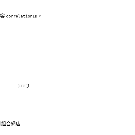
內容
。
correlationID
J
可組合網店