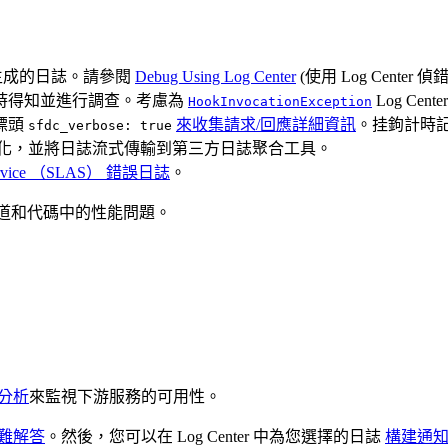
專案生成的日誌。請參閱
Debug Using Log Center
(使用 Log Center 偵
時得知並進行調查。考慮為
Log Cen
HookInvocationException
標頭
來收集請求/回應詳細資訊
。挂鉤計時記錄到
sfdc_verbose: true
化，並將日誌流式傳輸到第三方日誌聚合工具。
 Service （SLAS） 錯誤日誌
。
道和代碼中的性能問題。
件分析
來監視下游服務的可用性。
疑難解答
。然後，您可以在 Log Center 中為您選擇的日誌
構建通