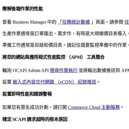
瞭解後端作業的性能
查看 Business Manager 中的
「任務統計數據
」頁面。請參閱
任
生產作業通常是訂單匯出、異步作，有時是大規模價目表導入
準備工作通常是目錄和價目表。請記住還要監視準備中的作業
將您的網站與應用程式性能監控 （APM） 工具整合
輪詢 OCAPI Admin API
搜尋作業執行
並將輸出數據推送到 AP
設置
嵌入式內容交付網路 （eCDN） 紀錄推送
。
設置即時性能和錯誤警報
如果您有簽名成功計劃，請打開
Commerce Cloud 主動服務
。
確定 SCAPI 請求超時的根本原因