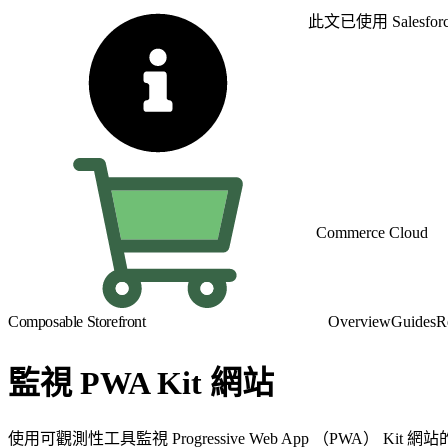
此文已使用 Sales
Commerce Cloud
Composable Storefront
Overview
Guides
R
監視 PWA Kit 網站
使用可觀測性工具監視 Progressive Web App （PWA） K