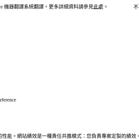
force 機器翻譯系統翻譯。更多詳細資料請參見
此處
。
切換至英文
不
eference
it 網站的性能。網站績效是一種責任共擔模式：您負責專案定製的績效，Sales