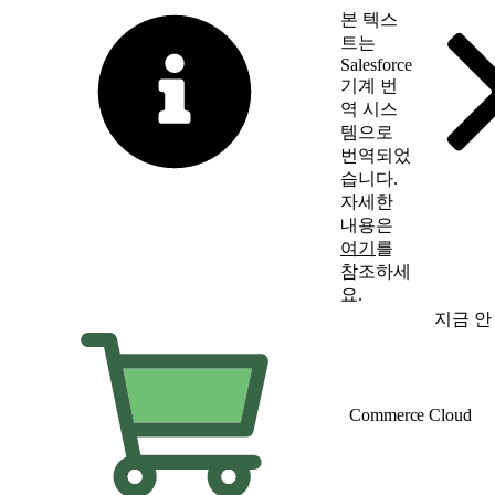
본 텍스
트는
Salesforce
기계 번
역 시스
템으로
번역되었
습니다.
자세한
내용은
여기
를
참조하세
요.
영어로 전환
지금 안
Commerce Cloud