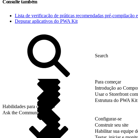
Consulte também
Lista de verificação de práticas recomendadas pré-compilação e
Depurar aplicativos do PWA Kit
Para começar
Introdução ao Compos
Usar o Storefront co
Estrutura do PWA Kit
Habilidades para o sucesso
Ask the Community
Configurar-se
Construir seu site
Habilitar sua equipe 
Testar, iniciar e monit