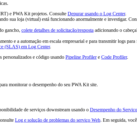
icas.
MRT) e PWA Kit projetos. Consulte
Depurar usando o Log Center
.
ndo sua loja (virtual) está funcionando anormalmente e investigar. Co
 do gancho,
colete detalhes de solicitação/resposta
adicionando o cabeç
mento e a automação em escala empresarial e para transmitir logs para 
ice (SLAS) em Log Center
.
s personalizados e código usando
Pipeline Profiler
e
Code Profiler
.
 para monitorar o desempenho do seu PWA Kit site.
sponibilidade de serviços downstream usando o
Desempenho do Serviço 
Consulte
Log e solução de problemas do serviço Web
. Em seguida, voc