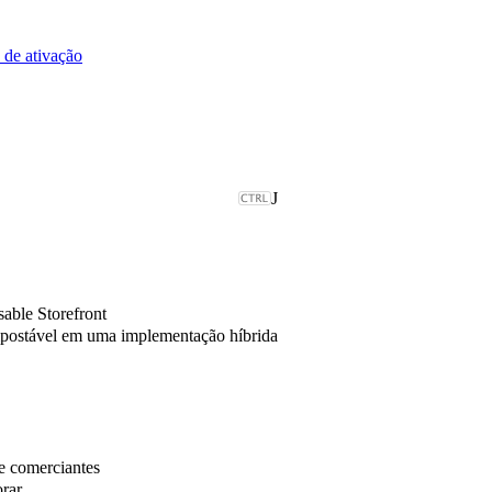
 de ativação
J
able Storefront
mpostável em uma implementação híbrida
de comerciantes
orar