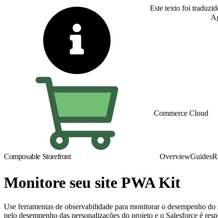
Este texto foi traduzi
Alternar para inglês
Ag
Commerce Cloud
Composable Storefront
Overview
Guides
R
Monitore seu site PWA Kit
Use ferramentas de observabilidade para monitorar o desempenho do 
pelo desempenho das personalizações do projeto e o Salesforce é r