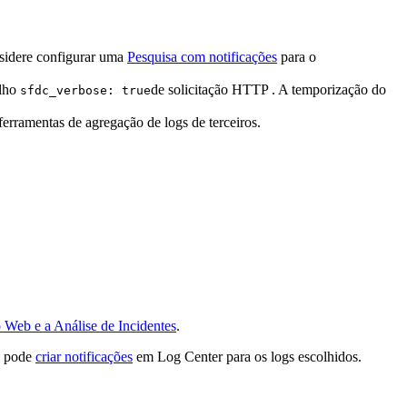
nsidere configurar uma
Pesquisa com notificações
para o
alho
de solicitação HTTP . A temporização do
sfdc_verbose: true
ferramentas de agregação de logs de terceiros.
Web e a Análise de Incidentes
.
ê pode
criar notificações
em Log Center para os logs escolhidos.