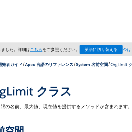
英語に切り替える
されました。詳細は
こちら
をご参照ください。
今は
/
/
/
 開発者ガイド
Apex 言語のリファレンス
System 名前空間
OrgLimit
rgLimit クラス
制限の名前、最大値、現在値を提供するメソッドが含まれます
前空間