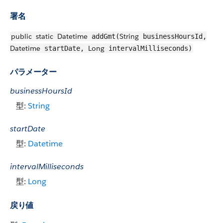
署名
public
static
Datetime
String
addGmt(
businessHoursId,
Datetime
Long
startDate,
intervalMilliseconds)
パラメーター
businessHoursId
型:
String
startDate
型:
Datetime
intervalMilliseconds
型:
Long
戻り値