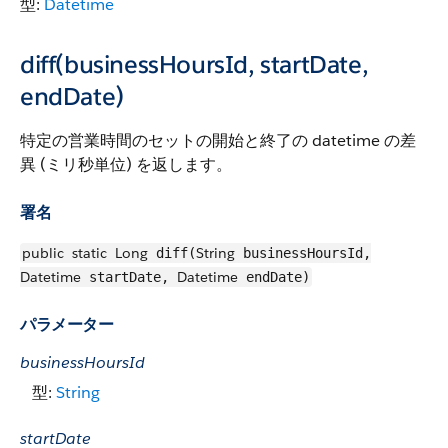
型:
Datetime
diff(businessHoursId, startDate,
endDate)
特定の営業時間のセットの開始と終了の datetime の差
異 (ミリ秒単位) を返します。
署名
public
static
Long
String
diff(
businessHoursId,
Datetime
Datetime
startDate,
endDate)
パラメーター
businessHoursId
型:
String
startDate