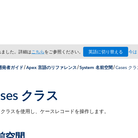
英語に切り替える
されました。詳細は
こちら
をご参照ください。
今は
/
/
/
 開発者ガイド
Apex 言語のリファレンス
System 名前空間
Cases ク
ases クラス
クラスを使用し、ケースレコードを操作します。
前空間