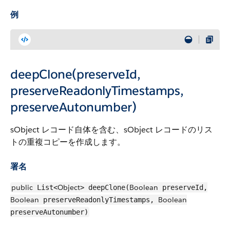
例
deepClone(preserveId,
preserveReadonlyTimestamps,
preserveAutonumber)
sObject レコード自体を含む、sObject レコードのリス
トの重複コピーを作成します。
署名
public
Object
Boolean
List<
> deepClone(
preserveId,
Boolean
Boolean
preserveReadonlyTimestamps,
preserveAutonumber)