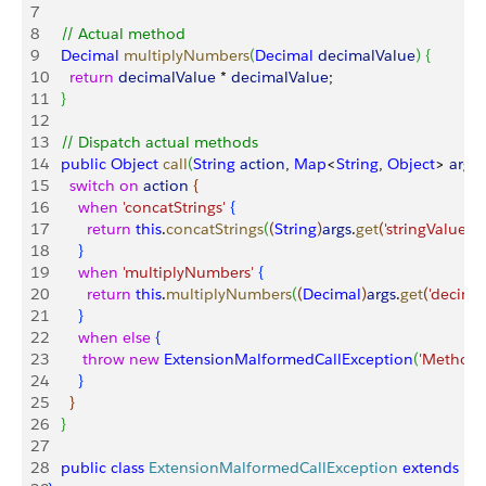
7
8
   // Actual method
9
   Decimal
 multiplyNumbers
(
Decimal
 decimalValue
)
{
10
     return
 decimalValue
 * 
decimalValue
;
11
}
12
13
   // Dispatch actual methods
14
   public
 Object
 call
(
String
 action
, 
Map
<
String
, 
Object
>
args
)
15
     switch
 on
 action
{
16
       when
 'concatStrings'
{
17
         return
 this
.
concatStrings
(
(
String
)
args
.
get
(
'stringValue'
)
)
;
18
}
19
       when
 'multiplyNumbers'
{
20
         return
 this
.
multiplyNumbers
(
(
Decimal
)
args
.
get
(
'decima
21
}
22
       when
 else
{
23
        throw
 new
 ExtensionMalformedCallException
(
'Method 
24
}
25
}
26
}
27
28
   public
 class
 ExtensionMalformedCallException
 extends
 Ex