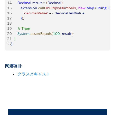
14
      Decimal
 result
 = 
(
Decimal
)
15
         extension
.
call
(
'multiplyNumbers'
, 
new
 Map
<
String
, 
Obj
16
            'decimalValue'
 =
>
decimalTestValue
17
}
)
;
18
19
      // Then
20
      System
.
assertEquals
(
100
, 
result
)
;
21
}
22
}
関連項目:
クラスとキャスト