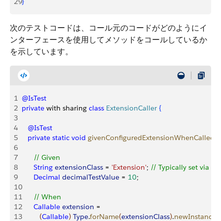
29
}
次のテストコードは、コール元のコードがどのようにイ
ンターフェースを使用してメソッドをコールしているか
を示しています。
1
@IsTest
2
private
 with sharing 
class
 ExtensionCaller
{
3
4
   @IsTest
5
   private
 static
 void
 givenConfiguredExtensionWhenCalledTh
6
7
      // Given
8
      String
 extensionClass
 = 
'Extension'
; 
// Typically set via c
9
      Decimal
 decimalTestValue
 = 
10
;
10
11
      // When
12
      Callable
 extension
 = 
13
(
Callable
)
Type
.
forName
(
extensionClass
)
.
newInstance
(
)