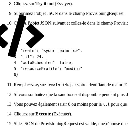
Cliquez sur
Try it out
(Essayer).
Supprimez l’objet JSON dans le champ ProvisioningRequest.
Copiez l’objet JSON suivant et collez-le dans le champ Provisi
1
{
2
  "realm": "<your realm id>",
3
  "ttl": 24,
4
  "autoScheduled": false,
5
  "resourceProfile": "medium"
6
}
Remplacez
par votre identifiant de realm. 
<your realm id>
Si vous souhaitez que la sandbox soit disponible pendant plus 
Vous pouvez également saisir 0 ou moins pour la
pour que 
ttl
Cliquez sur
Execute
(Exécuter).
Si le JSON de ProvisioningRequest est valide, une réponse du s