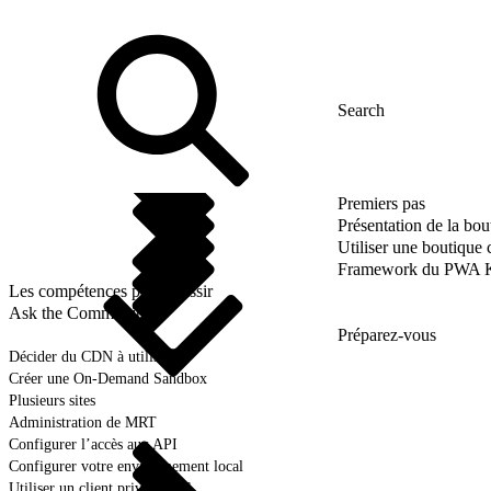
Premiers pas
Présentation de la bo
Utiliser une boutique
Framework du PWA K
Les compétences pour réussir
Ask the Community
Préparez-vous
Décider du CDN à utiliser
Créer une On-Demand Sandbox
Plusieurs sites
Administration de MRT
Configurer l’accès aux API
Configurer votre environnement local
Utiliser un client privé SLAS