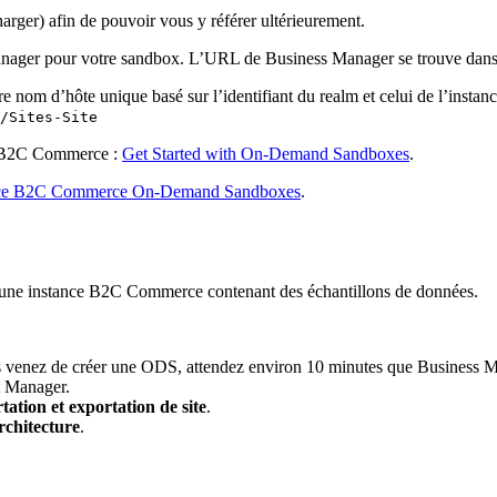
arger) afin de pouvoir vous y référer ultérieurement.
anager pour votre sandbox. L’URL de Business Manager se trouve dans 
om d’hôte unique basé sur l’identifiant du realm et celui de l’instanc
/Sites-Site
de B2C Commerce :
Get Started with On-Demand Sandboxes
.
rce B2C Commerce On-Demand Sandboxes
.
ne instance B2C Commerce contenant des échantillons de données.
 venez de créer une ODS, attendez environ 10 minutes que Business Ma
t Manager.
ation et exportation de site
.
rchitecture
.