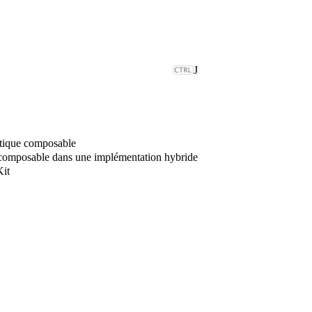
J
utique composable
 composable dans une implémentation hybride
it