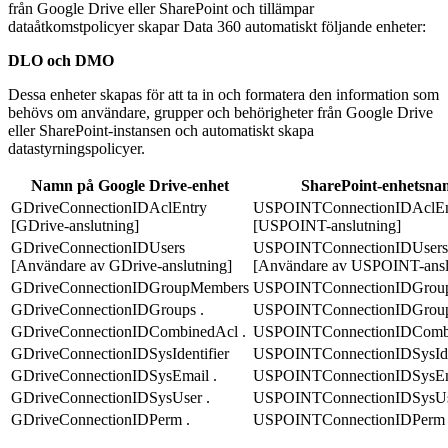
från Google Drive eller SharePoint och tillämpar
dataåtkomstpolicyer skapar Data 360 automatiskt följande enheter:
DLO och DMO
Dessa enheter skapas för att ta in och formatera den information som
behövs om användare, grupper och behörigheter från Google Drive
eller SharePoint-instansen och automatiskt skapa
datastyrningspolicyer.
Namn på Google Drive-enhet
SharePoint-enhetsn
GDriveConnectionIDAclEntry
USPOINTConnectionIDAclEn
[GDrive-anslutning]
[USPOINT-anslutning]
GDriveConnectionIDUsers
USPOINTConnectionIDUsers
[Användare av GDrive-anslutning]
[Användare av USPOINT-ansl
GDriveConnectionIDGroupMembers
USPOINTConnectionIDGrou
GDriveConnectionIDGroups .
USPOINTConnectionIDGroup
GDriveConnectionIDCombinedAcl .
USPOINTConnectionIDCombi
GDriveConnectionIDSysIdentifier
USPOINTConnectionIDSysIden
GDriveConnectionIDSysEmail .
USPOINTConnectionIDSysEm
GDriveConnectionIDSysUser .
USPOINTConnectionIDSysUs
GDriveConnectionIDPerm .
USPOINTConnectionIDPerm 