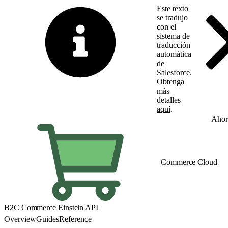
Este texto
se tradujo
con el
sistema de
traducción
automática
de
Salesforce.
Obtenga
más
detalles
aquí
.
Cambiar a inglés
Ahor
Commerce Cloud
B2C Commerce Einstein API
Overview
Guides
Reference