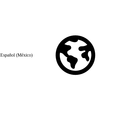
Español (México)
© Copyright 2026 Salesforce, Inc.
All rights reserved
. Various
trademarks held by their respective owners. Salesforce, Inc.