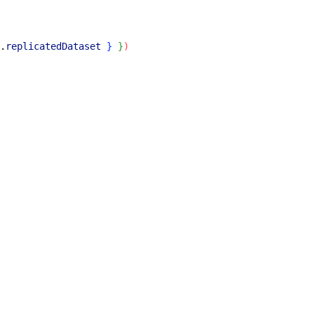
.
replicatedDataset
}
}
)