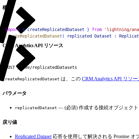
構文
1
import
{
createReplicatedDataset
}
from
 'lightning/ana
2
createReplicatedDataset
(
replicated
 Dataset
 : 
Replicat
CRM Analytics API リソース
1
POST /wave/replicatedDatasets
は、この
CRM Analytics API リソ
createReplicatedDataset
パラメータ
— (必須) 作成する接続オブジェク
replicatedDataset
戻り値
Replicated Dataset
応答を使用して解決される Promise 