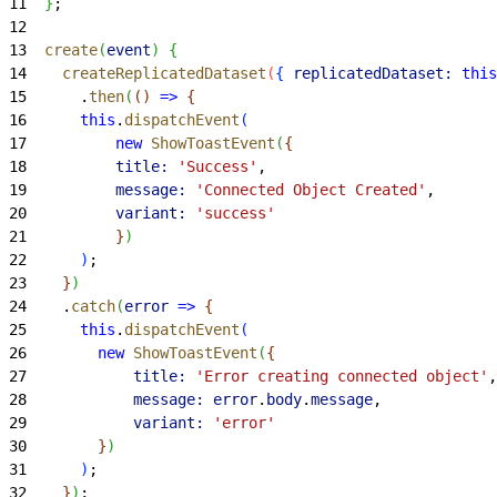
11
}
;
12
13
  create
(
event
)
{
14
    createReplicatedDataset
(
{
replicatedDataset:
 this
15
      .
then
(
(
)
=
>
{
16
      this
.
dispatchEvent
(
17
          new
 ShowToastEvent
(
{
18
          title:
 'Success'
,
19
          message:
 'Connected Object Created'
,
20
          variant:
 'success'
21
}
)
22
)
;
23
}
)
24
    .
catch
(
error
 =
>
{
25
      this
.
dispatchEvent
(
26
        new
 ShowToastEvent
(
{
27
            title:
 'Error creating connected object'
,
28
            message:
 error
.
body
.
message
,
29
            variant:
 'error'
30
}
)
31
)
;
32
}
)
;