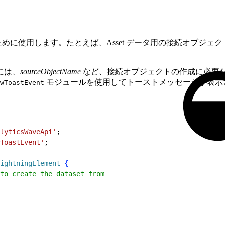
に使用します。たとえば、Asset データ用の接続オブジェ
には、
sourceObjectName
など、接続オブジェクトの作成に必要
モジュールを使用してトーストメッセージが表示
wToastEvent
lyticsWaveApi'
;
ToastEvent'
;
ightningElement
{
to create the dataset from