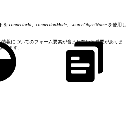
クトを
connectorId
、
connectionMode
、
sourceObjectName
を使用し
な情報についてのフォーム要素が含まれている必要がありま
されます。