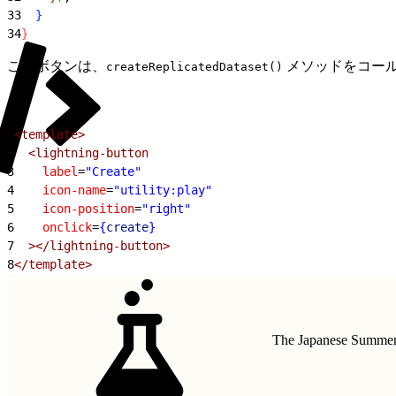
33
}
34
}
このボタンは、
メソッドをコー
createReplicatedDataset()
1
<template>
2
  <lightning-button
3
    label
=
"Create"
4
    icon-name
=
"utility:play"
5
    icon-position
=
"right"
6
    onclick
=
{
create
}
7
  ></lightning-button>
8
</template>
The Japanese Summer 