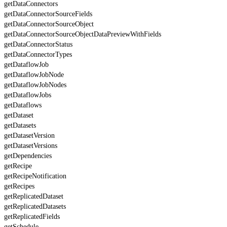
getDataConnectors
getDataConnectorSourceFields
getDataConnectorSourceObject
getDataConnectorSourceObjectDataPreviewWithFields
getDataConnectorStatus
getDataConnectorTypes
getDataflowJob
getDataflowJobNode
getDataflowJobNodes
getDataflowJobs
getDataflows
getDataset
getDatasets
getDatasetVersion
getDatasetVersions
getDependencies
getRecipe
getRecipeNotification
getRecipes
getReplicatedDataset
getReplicatedDatasets
getReplicatedFields
getSchedule