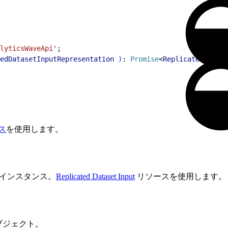
lyticsWaveApi'
;
edDatasetInputRepresentation
)
: 
Promise
<
ReplicatedDatase
ース
を使用します。
トインスタンス。
Replicated Dataset Input
リソースを使用します。
オブジェクト。