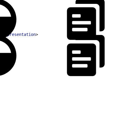
tRepresentation
>