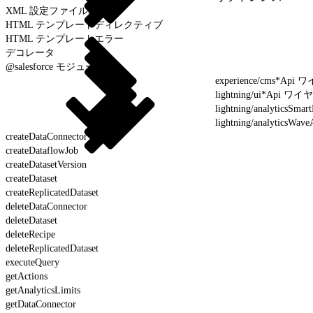
XML 設定ファイルの要素
HTML テンプレートディレクティブ
HTML テンプレートエラー
デコレータ
@salesforce モジュール
experience/cms*
lightning/ui*Ap
lightning/analytic
lightning/analyti
createDataConnector
createDataflowJob
createDatasetVersion
createDataset
createReplicatedDataset
deleteDataConnector
deleteDataset
deleteRecipe
deleteReplicatedDataset
executeQuery
getActions
getAnalyticsLimits
getDataConnector