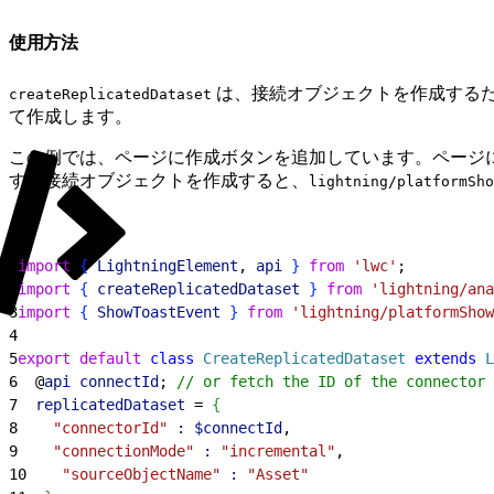
使用方法
は、接続オブジェクトを作成するため
createReplicatedDataset
て作成します。
この例では、ページに作成ボタンを追加しています。ページ
す。接続オブジェクトを作成すると、
lightning/platformSho
1
import
{
LightningElement
, 
api
}
from
 'lwc'
;
2
import
{
createReplicatedDataset
}
from
 'lightning/ana
3
import
{
ShowToastEvent
}
from
 'lightning/platformShow
4
5
export
 default
 class
 CreateReplicatedDataset
 extends
 L
6
  @
api
 connectId
; 
// or fetch the ID of the connector 
7
  replicatedDataset
 = 
{
8
    "connectorId"
 :
 $connectId
,
9
    "connectionMode"
 :
 "incremental"
,
10
    "sourceObjectName"
 :
 "Asset"