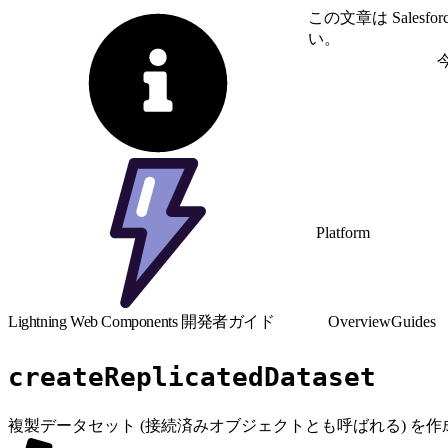
この文章は Sale
い。
英語に切り替える
Platform
Lightning Web Components 開発者ガイド
Overview
Guides
createReplicatedDataset
複製データセット (接続済みオブジェクトとも呼ばれる) を