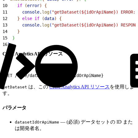
10
    if
(
error
)
{
11
      console
.
log
(
"getDataset(${idOrApiName}) ERROR:"
12
}
else
 if
(
data
)
{
13
      console
.
log
(
"getDataset(${idOrApiName}) RESPONS
14
}
15
}
16
}
CRM Analytics API リソース
1
GET /wave/datasets/${datasetIdOrApiName}
は、この
CRM Analytics API リソース
を使用しま
getDataset
す。
パラメータ
— (必須) データセットの ID また
datasetIdOrApiName
は開発者名。