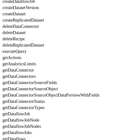
createDataflowJob
createDatasetVersion
createDataset
createReplicatedDataset
deleteDataConnector
deleteDataset
deleteRecipe
deleteReplicatedDataset
executeQuery
getActions
getAnalyticsLimits
getDataConnector
getDataConnectors
getDataConnectorSourceFields
getDataConnectorSourceObject
getDataConnectorSourceObjectDataPreviewWithFields
getDataConnectorStatus
getDataConnectorTypes
getDataflowJob
getDataflowJobNode
getDataflowJobNodes
getDataflowJobs
getDataflows