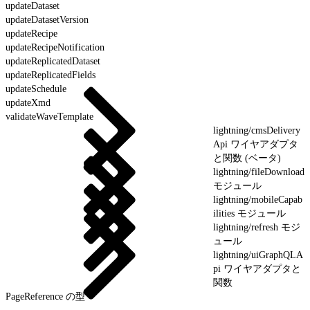
updateDataset
updateDatasetVersion
updateRecipe
updateRecipeNotification
updateReplicatedDataset
updateReplicatedFields
updateSchedule
updateXmd
validateWaveTemplate
lightning/cmsDelivery
Api ワイヤアダプタ
と関数 (ベータ)
lightning/fileDownload
モジュール
lightning/mobileCapab
ilities モジュール
lightning/refresh モジ
ュール
lightning/uiGraphQLA
pi ワイヤアダプタと
関数
PageReference の型