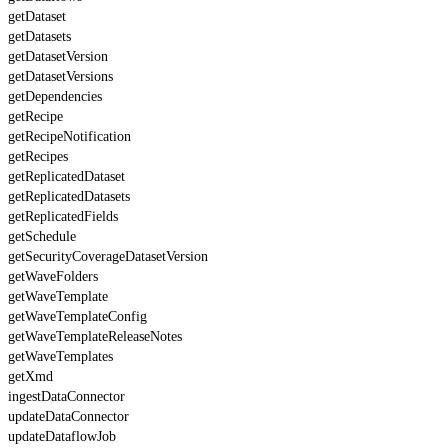
getDataset
getDatasets
getDatasetVersion
getDatasetVersions
getDependencies
getRecipe
getRecipeNotification
getRecipes
getReplicatedDataset
getReplicatedDatasets
getReplicatedFields
getSchedule
getSecurityCoverageDatasetVersion
getWaveFolders
getWaveTemplate
getWaveTemplateConfig
getWaveTemplateReleaseNotes
getWaveTemplates
getXmd
ingestDataConnector
updateDataConnector
updateDataflowJob