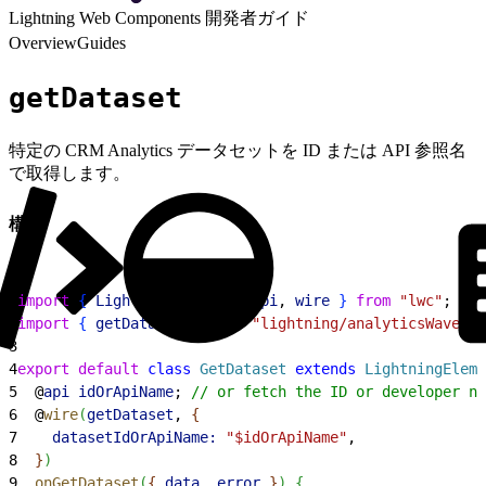
Lightning Web Components 開発者ガイド
Overview
Guides
getDataset
特定の CRM Analytics データセットを ID または API 参照名
で取得します。
構文
1
import
{
LightningElement
, 
api
, 
wire
}
from
 "lwc"
;
2
import
{
getDataset
}
from
 "lightning/analyticsWaveApi
3
4
export
 default
 class
 GetDataset
 extends
 LightningEleme
5
  @
api
 idOrApiName
; 
// or fetch the ID or developer na
6
  @
wire
(
getDataset
, 
{
7
    datasetIdOrApiName:
 "$idOrApiName"
,
8
}
)
9
  onGetDataset
(
{
data
, 
error
}
)
{