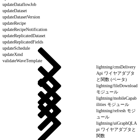
updateDataflowJob
updateDataset
updateDatasetVersion
updateRecipe
updateRecipeNotification
updateReplicatedDataset
updateReplicatedFields
updateSchedule
updateXmd
validateWaveTemplate
lightning/cmsDelivery
Api ワイヤアダプタ
と関数 (ベータ)
lightning/fileDownload
モジュール
lightning/mobileCapab
ilities モジュール
lightning/refresh モジ
ュール
lightning/uiGraphQLA
pi ワイヤアダプタと
関数