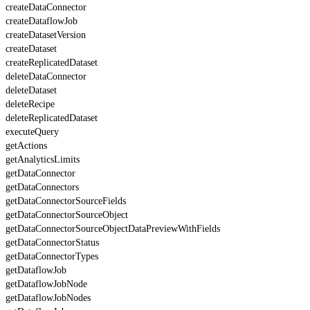
createDataConnector
createDataflowJob
createDatasetVersion
createDataset
createReplicatedDataset
deleteDataConnector
deleteDataset
deleteRecipe
deleteReplicatedDataset
executeQuery
getActions
getAnalyticsLimits
getDataConnector
getDataConnectors
getDataConnectorSourceFields
getDataConnectorSourceObject
getDataConnectorSourceObjectDataPreviewWithFields
getDataConnectorStatus
getDataConnectorTypes
getDataflowJob
getDataflowJobNode
getDataflowJobNodes