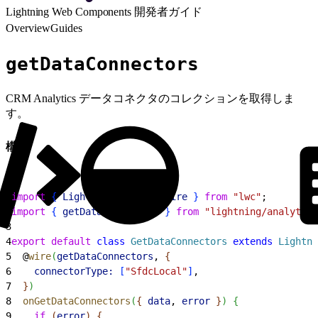
Lightning Web Components 開発者ガイド
Overview
Guides
getDataConnectors
CRM Analytics データコネクタのコレクションを取得しま
す。
構文
1
import
{
LightningElement
, 
wire
}
from
 "lwc"
;
2
import
{
getDataConnectors
}
from
 "lightning/analytics
3
4
export
 default
 class
 GetDataConnectors
 extends
 Lightni
5
  @
wire
(
getDataConnectors
, 
{
6
    connectorType:
[
"SfdcLocal"
]
,
7
}
)
8
  onGetDataConnectors
(
{
data
, 
error
}
)
{
9
    if
(
error
)
{