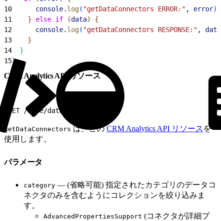
10
      console
.
log
(
"getDataConnectors ERROR:"
, 
error
)
;
11
}
else
 if
(
data
)
{
12
      console
.
log
(
"getDataConnectors RESPONSE:"
, 
data
13
}
14
}
15
}
CRM Analytics API リソース
1
GET /wave/dataConnectors
は、この
CRM Analytics API リソース
を
getDataConnectors
使用します。
パラメータ
— (省略可能) 指定されたカテゴリのデータコ
category
ネクタのみを含むようにコレクションを絞り込みま
す。
(コネクタが詳細プ
AdvancedPropertiesSupport