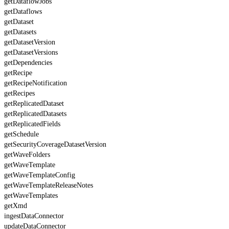
getDataflowJobs
getDataflows
getDataset
getDatasets
getDatasetVersion
getDatasetVersions
getDependencies
getRecipe
getRecipeNotification
getRecipes
getReplicatedDataset
getReplicatedDatasets
getReplicatedFields
getSchedule
getSecurityCoverageDatasetVersion
getWaveFolders
getWaveTemplate
getWaveTemplateConfig
getWaveTemplateReleaseNotes
getWaveTemplates
getXmd
ingestDataConnector
updateDataConnector