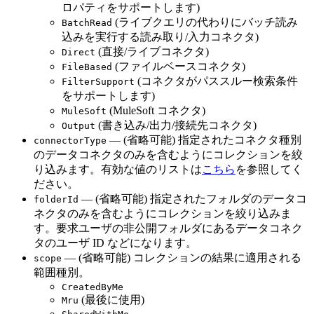
ロパティをサポートします)
(ライブクエリの代わりにバッチ読み
BatchRead
込みを実行する読み取り/入力コネクタ)
(直接/ライブコネクタ)
Direct
(ファイルベースコネクタ)
FileBased
(コネクタがパススルー検索条件
FilterSupport
をサポートします)
(MuleSoft コネクタ)
MuleSoft
(書き込み/出力/接続先コネクタ)
Output
— (省略可能) 指定されたコネクタ種別
connectorType
のデータコネクタのみを含むようにコレクションを絞
り込みます。有効な値のリストは
こちら
を参照してく
ださい。
— (省略可能) 指定されたフォルダのデータコ
folderId
ネクタのみを含むようにコレクションを絞り込みま
す。要求ユーザの非公開フォルダにあるデータコネク
タのユーザ ID などになります。
— (省略可能) コレクションの結果に適用される
scope
範囲種別。
CreatedByMe
(最後に使用)
Mru