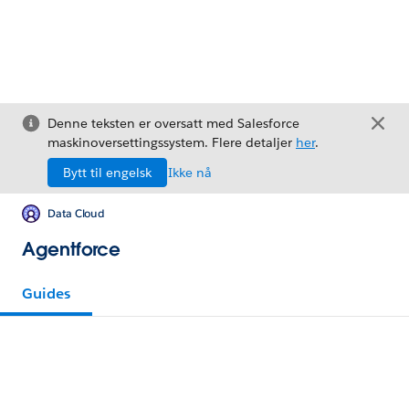
Denne teksten er oversatt med Salesforce
maskinoversettingssystem. Flere detaljer
her
.
Bytt til engelsk
Ikke nå
Data Cloud
Agentforce
Guides