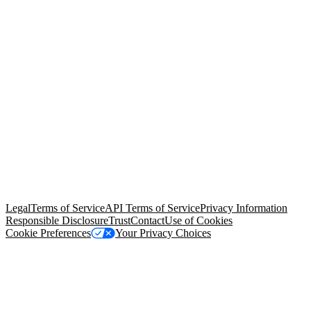
© Copyright 2026 Salesforce, Inc.
All rights reserved
. Various
trademarks held by their respective owners. Salesforce, Inc.
Salesforce Tower, 415 Mission Street, 3rd Floor, San Francisco, CA
94105, United States
Legal
Terms of Service
API Terms of Service
Privacy Information
Responsible Disclosure
Trust
Contact
Use of Cookies
Cookie Preferences
Your Privacy Choices