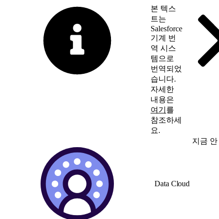
본 텍스
트는
Salesforce
기계 번
역 시스
템으로
번역되었
습니다.
자세한
내용은
여기
를
참조하세
요.
영어로 전환
지금 안
Data Cloud