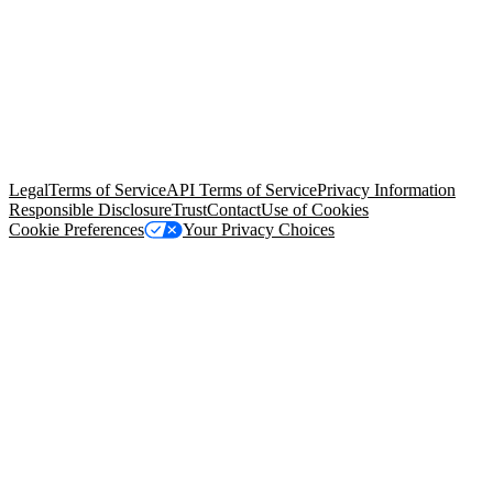
© Copyright 2026 Salesforce, Inc.
All rights reserved
. Various
trademarks held by their respective owners. Salesforce, Inc.
Salesforce Tower, 415 Mission Street, 3rd Floor, San Francisco, CA
94105, United States
Legal
Terms of Service
API Terms of Service
Privacy Information
Responsible Disclosure
Trust
Contact
Use of Cookies
Cookie Preferences
Your Privacy Choices