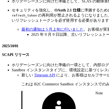
ホリデーシーズンに向けた準備として、SLAS の耐障
セキュリティを強化し、
OAuth 2.1 仕様
に準拠するため
の再利用が禁止されるようになりました
refresh_token
いリフレッシュトークンを必ず使用する必要があります
最初の通知は 5 月上旬に行いました
。お客様が実
2025 年 9 月 9 日以降、古いリフレッシュトーク
2025/10/01
SCAPI リリース
ホリデーシーズンに向けた準備の一環として、内部ログ
Sandbox インスタンスタイプに、環境設定に基づく
新しい
Timeouts API
により、お客様はセルフサー
これは B2C Commerce Sandbox イ
Note