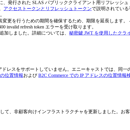
に、発行された SLAS パブリッククライアント用リフレッシュ
。
アクセストークンとリフレッシュトークン
で説明されている
。
が実装変更を行うための期間を確保するため、期限を延長します。 - 2
0 invalid refresh token エラーを受け取ります。
のサポートを追加しました。詳細については、
秘密鍵 JWT を使用したク
IP アドレスをサポートしていません。エニーキャストでは、同一の
の位置情報
および
B2C Commerce での IP アドレスの位置情報
ための準備として、非顧客向けインフラストラクチャを更新しました