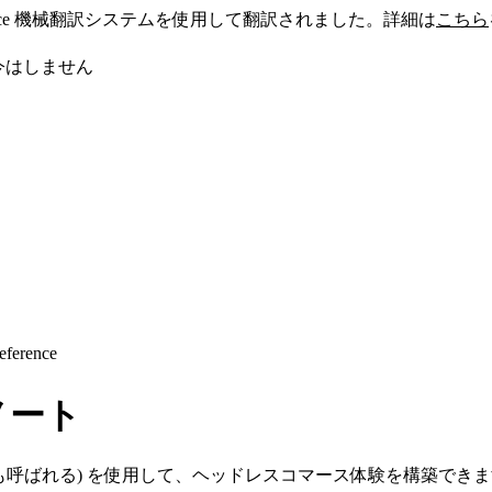
sforce 機械翻訳システムを使用して翻訳されました。詳細は
こちら
今はしません
eference
スノート
I または SCAPI とも呼ばれる) を使用して、ヘッドレスコマース体験を構築でき