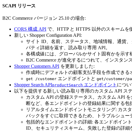
SCAPI リリース
B2C Commerce バージョン 25.10 の場合:
CORS 構成 API
で、HTTP と HTTPS 以外のスキ
新しい Shopper Configuration API:
サイト ID、名前、ステータス、地域情報、通貨、タイ
パティ詳細を返す、読み取り専用 API。
各構成値には、グローバルかサイト固有かを示す
B2C Commerce が進化するにつれて、インス
Shopper Customers API
を更新しました:
作成時にデフォルトの顧客支払手段を作成できる
エンドポイントと
get /customer
get/customer/pa
Shopper Search API
エンドポイント
につい
productSearch
以下を提供する新しい読み取り専用のカスタム API 
カスタム API の登録ステータス。カスタム A
断など、各エンドポイントの登録結果に関する包
リアルタイムエンドポイントモニタリング: カスタム
バックをすぐに取得できるため、トラブルシュー
包括的なエンドポイントの詳細: 各エンドポイント応
ID、セキュリティスキーム、失敗した登録の詳