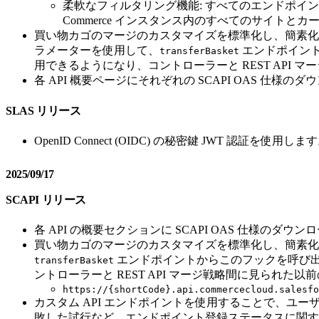
柔軟なフィルタリング機能: すべてのエンドポイ
Commerce インスタンス内のすべてのサイト
買い物カゴのマージのカスタマイズを標準化し、簡素
ラメーターを使用して、
エンドポイン
transferBasket
用できるようになり、コントローラーと REST API
各 API 概要ページにそれぞれの SCAPI OAS 仕様
SLAS リリース
OpenID Connect (OIDC) の秘密鍵 JWT 認証を使用しま
2025/09/17
SCAPI リリース
各 API の概要セクションに SCAPI OAS 仕様のダ
買い物カゴのマージのカスタマイズを標準化し、簡素
エンドポイントからこのフックを呼び
transferBasket
ントローラーと REST API マージ戦略間に見ら
https://{shortCode}.api.commercecloud.salesfo
カスタム API エンドポイントを使用することで、ユ
敗した試行など、エンドポイント登録ステータスに関す