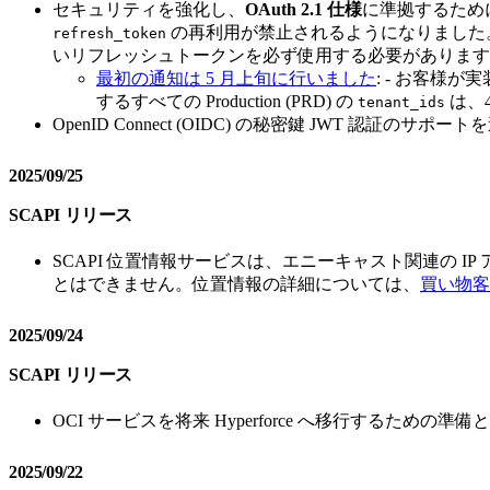
セキュリティを強化し、
OAuth 2.1 仕様
に準拠するため
の再利用が禁止されるようになりました
refresh_token
いリフレッシュトークンを必ず使用する必要があります
最初の通知は 5 月上旬に行いました
: - お客様
するすべての Production (PRD) の
は、40
tenant_ids
OpenID Connect (OIDC) の秘密鍵 JWT 認証
2025/09/25
SCAPI リリース
SCAPI 位置情報サービスは、エニーキャスト関連の 
とはできません。位置情報の詳細については、
買い物客
2025/09/24
SCAPI リリース
OCI サービスを将来 Hyperforce へ移行する
2025/09/22