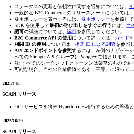
ステータスの更新と信頼性に関する通知については、
B
一般的な B2C Commerce のリリースノートについては、
変更ポリシーを表示するには、
変更ポリシー
を参照して
SDK を使用して
最初の呼び出しをすぐに行う
には、
ク
認可
の詳細については、
認可
を参照してください。
B2C Commerce API の使用
について詳しくは、
ガイド
を
相関 ID の使用
については、
相関 ID による調査
を参照
API エンドポイントを参照
するには、左側のナビゲーションを使
べての Shopper API グループは
Shopper
で始まります。
注: すべてのシークレットとトークンは架空のもので
可能な場合、当社の企業価値である「平等」に沿って非
2025/11/5
SCAPI リリース
OCI サービスを将来 Hyperforce へ移行する
2025/10/29
SCAPI リリース