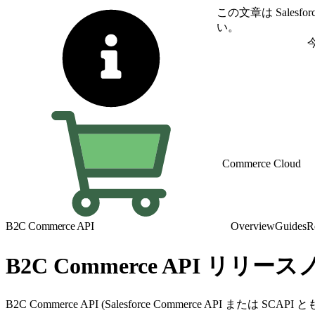
この文章は Sale
い。
英語に切り替える
Commerce Cloud
B2C Commerce API
Overview
Guides
R
B2C Commerce API リリー
B2C Commerce API (Salesforce Commerce AP