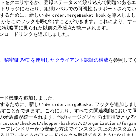
ントをクエリするか、登録ステータスで絞り込んで問題のあるエ
とカートリッジにわたり、組織レベルでの可視性もサポートされて
化するために、新しい
を導入しまし
dw.order.mergeBasket hook
トからこのフックを呼び出すことができます。これにより、す
 マージ戦略間に見られた以前の矛盾点が統一されます。
のダウンロードリンクを追加しました。
す。
秘密鍵 JWT を使用したクライアント認証の構成
を参照して
ウンロード機能を追加しました。
化するために、新しい
フックを追加しました
dw.order.mergeBasket
出すことができます。これにより、すべての関連機能において
れた以前の矛盾点が統一されます。他のマージメソッドは非推奨と
rce.com/checkout/shopper-baskets/v2/organizations/{organ
ーザーフレンドリーかつ安全な方法でインスタンス上のカスタム 
るリアルタイムのフィードバックを取得できるようになりまし