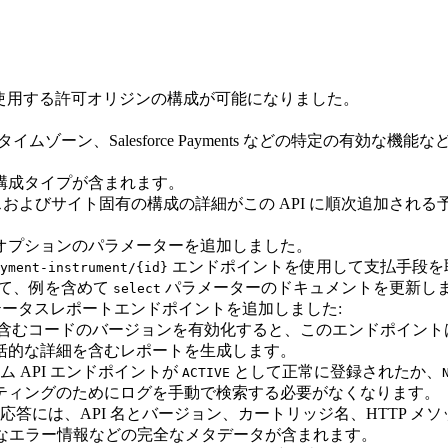
ームを使用する許可オリジンの構成が可能になりました。
ムゾーン、Salesforce Payments などの特定の有効
構成タイプが含まれます。
タンスおよびサイト固有の構成の詳細がこの API に順次追加され
オプションのパラメーターを追加しました。
エンドポイントを使用して支払手段を
yment-instrument/{id}
て、例を含めて
パラメーターのドキュメントを更新し
select
ステータスレポートエンドポイントを追加しました:
PI を含むコードのバージョンを有効化すると、このエンドポイ
括的な詳細を含むレポートを生成します。
 API エンドポイントが
として正常に登録されたか、
ACTIVE
ティングのためにログを手動で検索する必要がなくなります。
答には、API 名とバージョン、カートリッジ名、HTTP メソ
細なエラー情報などの完全なメタデータが含まれます。