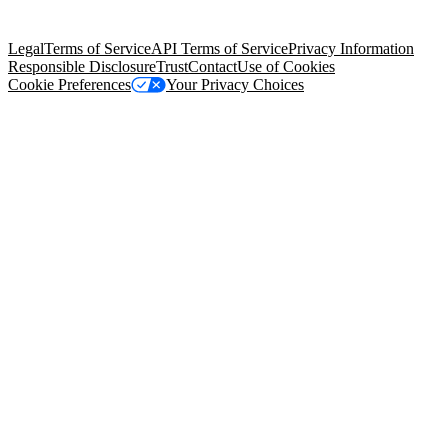
Salesforce Tower, 415 Mission Street, 3rd Floor, San Francisco, CA
94105, United States
Legal
Terms of Service
API Terms of Service
Privacy Information
Responsible Disclosure
Trust
Contact
Use of Cookies
Cookie Preferences
Your Privacy Choices