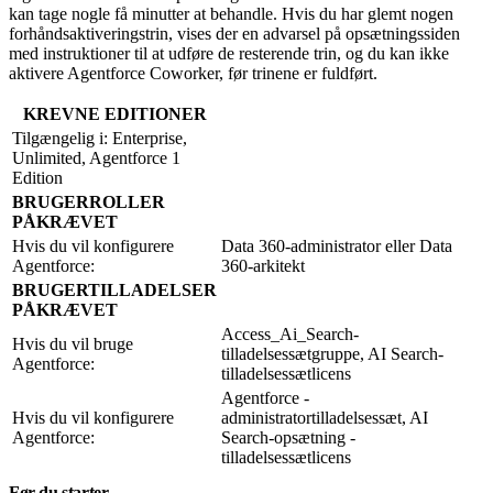
kan tage nogle få minutter at behandle. Hvis du har glemt nogen
forhåndsaktiveringstrin, vises der en advarsel på opsætningssiden
med instruktioner til at udføre de resterende trin, og du kan ikke
aktivere Agentforce Coworker, før trinene er fuldført.
KREVNE EDITIONER
Tilgængelig i: Enterprise,
Unlimited, Agentforce 1
Edition
BRUGERROLLER
PÅKRÆVET
Hvis du vil konfigurere
Data 360-administrator eller Data
Agentforce:
360-arkitekt
BRUGERTILLADELSER
PÅKRÆVET
Access_Ai_Search-
Hvis du vil bruge
tilladelsessætgruppe, AI Search-
Agentforce:
tilladelsessætlicens
Agentforce -
Hvis du vil konfigurere
administratortilladelsessæt, AI
Agentforce:
Search-opsætning -
tilladelsessætlicens
Før du starter