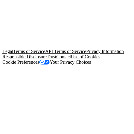
© Copyright 2026 Salesforce, Inc.
All rights reserved
. Various
trademarks held by their respective owners. Salesforce, Inc.
Salesforce Tower, 415 Mission Street, 3rd Floor, San Francisco, CA
94105, United States
Legal
Terms of Service
API Terms of Service
Privacy Information
Responsible Disclosure
Trust
Contact
Use of Cookies
Cookie Preferences
Your Privacy Choices