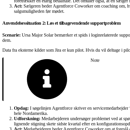
foretrækker en etårig betaaftale. Det omtaler også, at en sælger f
Act:
Sælgeren beder Agentforce Coworker om coaching om, hvord
salgsmuligheden før mødet.
Anvendelsessituation 2: Løs et tilbagevendende supportproblem
Scenarie:
Ursa Major Solar bemærker et spids i loginrelaterede suppor
dem.
Data fra eksterne kilder som Jira er kun pilot. Hvis du vil deltage i p
Note
Opdag:
I søgelinjen Agentforce skriver en servicemedarbejder 
hele Nordamerika.
Udforskning:
Medarbejderen undersøger problemet ved at spør
lignende stigning skete sidste kvartal efter en konfigurationsop
Act:
Medarbejderen beder Agentforce Coworker om at foreslå en 