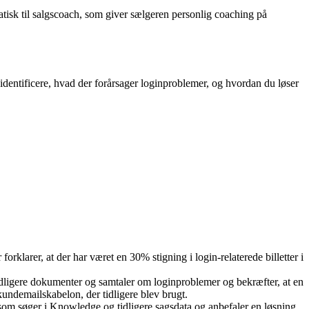
isk til salgscoach, som giver sælgeren personlig coaching på
identificere, hvad der forårsager loginproblemer, og hvordan du løser
larer, at der har været en 30% stigning i login-relaterede billetter i
ligere dokumenter og samtaler om loginproblemer og bekræfter, at en
kundemailskabelon, der tidligere blev brugt.
som søger i Knowledge og tidligere sagsdata og anbefaler en løsning,