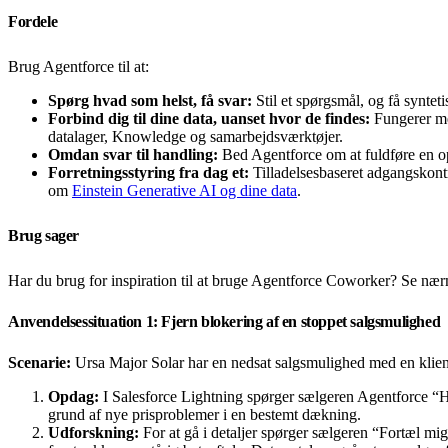
Fordele
Brug Agentforce til at:
Spørg hvad som helst, få svar:
Stil et spørgsmål, og få syntet
Forbind dig til dine data, uanset hvor de findes:
Fungerer me
datalager, Knowledge og samarbejdsværktøjer.
Omdan svar til handling:
Bed Agentforce om at fuldføre en opg
Forretningsstyring fra dag et:
Tilladelsesbaseret adgangskontr
om
Einstein Generative AI og dine data
.
Brug sager
Har du brug for inspiration til at bruge Agentforce Coworker? Se nær
Anvendelsessituation 1: Fjern blokering af en stoppet salgsmulighed
Scenarie:
Ursa Major Solar har en nedsat salgsmulighed med en klie
Opdag:
I Salesforce Lightning spørger sælgeren Agentforce “Hv
grund af nye prisproblemer i en bestemt dækning.
Udforskning:
For at gå i detaljer spørger sælgeren “Fortæl 