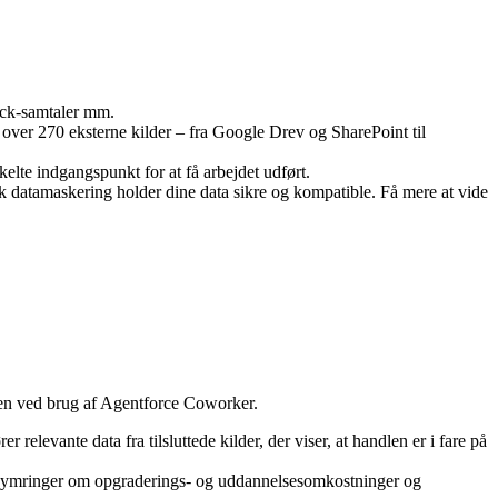
lack-samtaler mm.
ver 270 eksterne kilder – fra Google Drev og SharePoint til
elte indgangspunkt for at få arbejdet udført.
sk datamaskering holder dine data sikre og kompatible. Få mere at vide
en ved brug af Agentforce Coworker.
vante data fra tilsluttede kilder, der viser, at handlen er i fare på
ekymringer om opgraderings- og uddannelsesomkostninger og