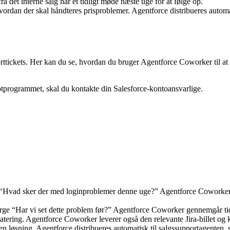
ra det interne salg har et tidligt møde næste uge for at følge op.
an der skal håndteres prisproblemer. Agentforce distribueres automat
ttickets. Her kan du se, hvordan du bruger Agentforce Coworker til at 
ilotprogrammet, skal du kontakte din Salesforce-kontoansvarlige.
“Hvad sker der med loginproblemer denne uge?” Agentforce Coworker fork
ge “Har vi set dette problem før?” Agentforce Coworker gennemgår tid
datering. Agentforce Coworker leverer også den relevante Jira-billet og 
løsning. Agentforce distribueres automatisk til salgssupportagenten, 