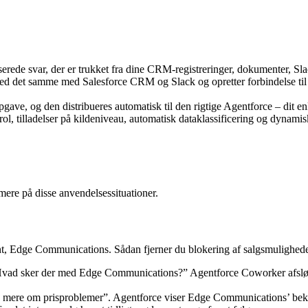
iserede svar, der er trukket fra dine CRM-registreringer, dokumenter, S
d det samme med Salesforce CRM og Slack og opretter forbindelse til o
ave, og den distribueres automatisk til den rigtige Agentforce – dit enk
ol, tilladelser på kildeniveau, automatisk dataklassificering og dynami
mere på disse anvendelsessituationer.
nt, Edge Communications. Sådan fjerner du blokering af salgsmulighed
ad sker der med Edge Communications?” Agentforce Coworker afslører rele
mig mere om prisproblemer”. Agentforce viser Edge Communications’ b