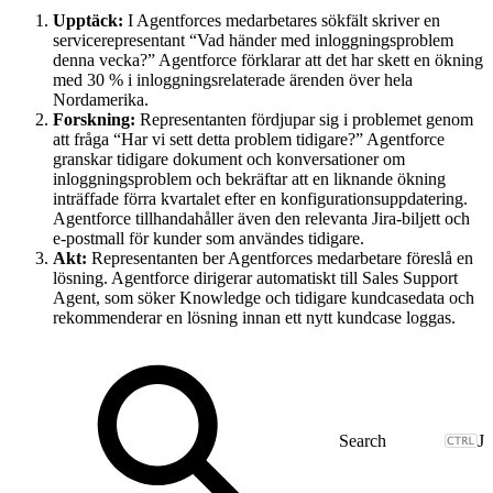
Upptäck:
I Agentforces medarbetares sökfält skriver en
servicerepresentant “Vad händer med inloggningsproblem
denna vecka?” Agentforce förklarar att det har skett en ökning
med 30 % i inloggningsrelaterade ärenden över hela
Nordamerika.
Forskning:
Representanten fördjupar sig i problemet genom
att fråga “Har vi sett detta problem tidigare?” Agentforce
granskar tidigare dokument och konversationer om
inloggningsproblem och bekräftar att en liknande ökning
inträffade förra kvartalet efter en konfigurationsuppdatering.
Agentforce tillhandahåller även den relevanta Jira-biljett och
e-postmall för kunder som användes tidigare.
Akt:
Representanten ber Agentforces medarbetare föreslå en
lösning. Agentforce dirigerar automatiskt till Sales Support
Agent, som söker Knowledge och tidigare kundcasedata och
rekommenderar en lösning innan ett nytt kundcase loggas.
J