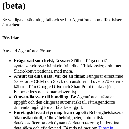
(beta)
Se vanliga användningsfall och se hur Agentforce kan effektivisera
ditt arbete.
Fördelar
Använd Agentforce för att:
Fråga vad som helst, få svar:
Ställ en fråga och få
syntetiserade svar hämtade från dina CRM-poster, dokument,
Slack-konversationer, med mera.
Anslut till dina data, var de än finns:
Fungerar direkt med
Salesforce CRM och Slack och ansluter till över 270 externa
källor – från Google Drive och SharePoint till datasjöar,
Knowledges och samarbetsverktyg.
Omvandla svar till handling:
Be Agentforce utföra en
uppgift och den dirigeras automatiskt till rätt Agentforce —
din enda ingång för att få arbetet gjort.
Företagsklassad styrning från dag ett:
Behörighetsbaserad
åtkomstkontroll, källnivåbehörigheter, automatisk
dataklassificering och dynamisk datamaskering håller dina
data säkra och efterlevnad. Få reda på mer om
Einstein