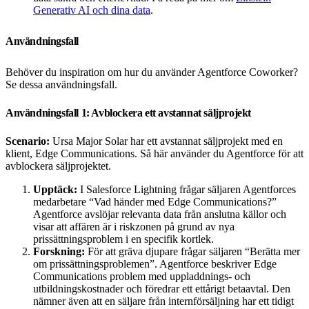
Generativ AI och dina data
.
Användningsfall
Behöver du inspiration om hur du använder Agentforce Coworker?
Se dessa användningsfall.
Användningsfall 1: Avblockera ett avstannat säljprojekt
Scenario:
Ursa Major Solar har ett avstannat säljprojekt med en
klient, Edge Communications. Så här använder du Agentforce för att
avblockera säljprojektet.
Upptäck:
I Salesforce Lightning frågar säljaren Agentforces
medarbetare “Vad händer med Edge Communications?”
Agentforce avslöjar relevanta data från anslutna källor och
visar att affären är i riskzonen på grund av nya
prissättningsproblem i en specifik kortlek.
Forskning:
För att gräva djupare frågar säljaren “Berätta mer
om prissättningsproblemen”. Agentforce beskriver Edge
Communications problem med uppladdnings- och
utbildningskostnader och föredrar ett ettårigt betaavtal. Den
nämner även att en säljare från internförsäljning har ett tidigt