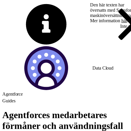
Den här texten har
översatts med Salesfo
maskinöversättningss
Mer information
här
.
Byt till engelska
Inte 
Data Cloud
Agentforce
Guides
Agentforces medarbetares
förmåner och användningsfall