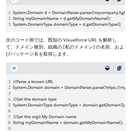
1
System.Domain d = DomainParser.parser('mycompany.lightni
2
String myDomainName = d.getMyDomainName();
3
System.DomainType domainType = d.getDomainType();
次のコード例では、既知の Visualforce URL を解析し
て、ドメイン種別、組織の [私のドメイン] の名前、およ
びパッケージ名を取得します。
1
//Parse a known URL
2
System.Domain domain = DomainParser.parse('https://mycom
3
4
//Get the domain type
5
System.DomainType domainType = domain.getDomainType(
6
7
//Get the org’s My Domain name
8
String myDomainName = domain.getMyDomainName(); // 
9