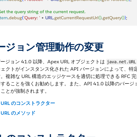
Get the query string of the current request.
stem
.
debug
(
'Query: '
 + 
URL
.
getCurrentRequestUrl
(
)
.
getQuery
(
)
)
;
ージョン管理動作の変更
 バージョン 41.0 以降、Apex URL オブジェクトは
java.net.URL
ェクトがインスタンス化された API バージョンによって、
。複雑な URL 構造のエッジケースを適切に処理できる RFC 完全互
することを強くお勧めします。また、API 41.0 以降のバージョン
ることが強制されます。
URL のコンストラクター
URL のメソッド