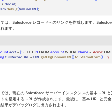
'
 + 
doc
.
id
;
stem
.
debug
(
fullFileURL
)
;
では、Salesforce レコードへのリンクを作成します。Salesfor
されます。
count
 acct
 = 
[
SELECT 
Id
 FROM 
Account
 WHERE 
Name
 = 
'Acme'
 LIMI
ing
 fullRecordURL
 = 
URL
.
getOrgDomainURL
(
)
.
toExternalForm
(
)
 + 
'/'
 
では、現在の Salesforce サーバーインスタンスの基本 UR
トを指定する URL が作成されます。最後に、基本 URL と完
の結果がデバッグログに出力されます。