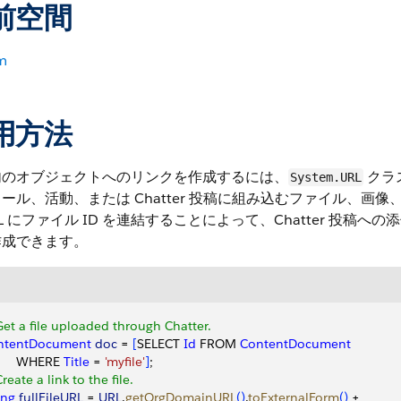
前空間
m
用方法
内のオブジェクトへのリンクを作成するには、
クラ
System.URL
ール、活動、または Chatter 投稿に組み込むファイル、画像、
RL にファイル ID を連結することによって、Chatter 
作成できます。
Get a file uploaded through Chatter.
ntentDocument
 doc
 = 
[
SELECT 
Id
 FROM 
ContentDocument
       WHERE 
Title
 = 
'myfile'
]
;
Create a link to the file.
ing
 fullFileURL
 = 
URL
.
getOrgDomainURL
(
)
.
toExternalForm
(
)
 +