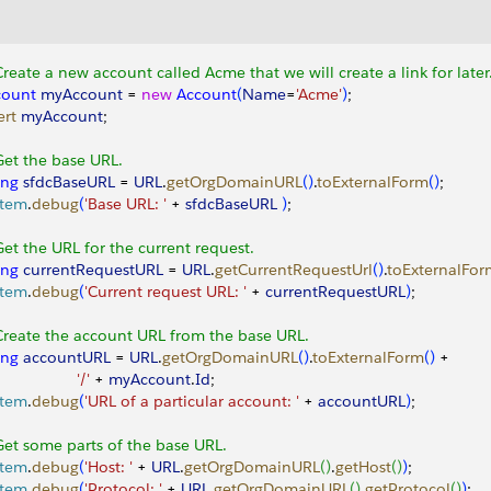
Create a new account called Acme that we will create a link for later
count
 myAccount
 = 
new
 Account
(
Name
=
'Acme'
)
;
ert
 myAccount
;
Get the base URL.
ing
 sfdcBaseURL
 = 
URL
.
getOrgDomainURL
(
)
.
toExternalForm
(
)
;
stem
.
debug
(
'Base URL: '
 + 
sfdcBaseURL
)
;       
Get the URL for the current request.
ing
 currentRequestURL
 = 
URL
.
getCurrentRequestUrl
(
)
.
toExternalFor
stem
.
debug
(
'Current request URL: '
 + 
currentRequestURL
)
;        
Create the account URL from the base URL.
ing
 accountURL
 = 
URL
.
getOrgDomainURL
(
)
.
toExternalForm
(
)
 + 
                  '/'
 + 
myAccount
.
Id
;
stem
.
debug
(
'URL of a particular account: '
 + 
accountURL
)
; 
Get some parts of the base URL.
stem
.
debug
(
'Host: '
 + 
URL
.
getOrgDomainURL
(
)
.
getHost
(
)
)
;   
stem
.
debug
(
'Protocol: '
 + 
URL
.
getOrgDomainURL
(
)
.
getProtocol
(
)
)
;