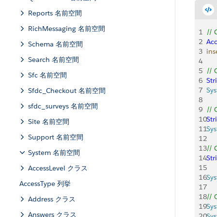
Reports 名前空間
RichMessaging 名前空間
1
// 
2
Ac
Schema 名前空間
3
ins
Search 名前空間
4
5
// 
Sfc 名前空間
6
Str
7
Sy
Sfdc_Checkout 名前空間
8
sfdc_surveys 名前空間
9
// 
10
Str
Site 名前空間
11
Sy
Support 名前空間
12
13
// 
System 名前空間
14
Str
15
     
AccessLevel クラス
16
Sy
AccessType 列挙
17
18
// 
Address クラス
19
Sy
Answers クラス
20
Sy