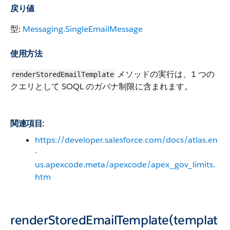
戻り値
型:
Messaging.SingleEmailMessage
使用方法
メソッドの実行は、1 つの
renderStoredEmailTemplate
クエリとして SOQL のガバナ制限に含まれます。
関連項目:
https://developer.salesforce.com/docs/atlas.en
-
us.apexcode.meta/apexcode/apex_gov_limits.
htm
renderStoredEmailTemplate(templat