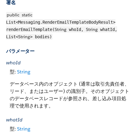
署名
public
static
List<Messaging.RenderEmailTemplateBodyResult>
String
String
renderEmailTemplate(
whoId,
whatId,
String
List<
> bodies)
パラメーター
whoId
型:
String
データベース内のオブジェクト (通常は取引先責任者、
リード、またはユーザー) の識別子。そのオブジェクト
のデータベースレコードが参照され、差し込み項目処
理で使用されます。
whatId
型:
String