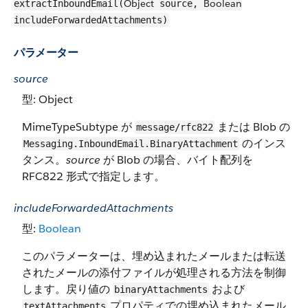
Object
Boolean
extractInboundEmail(
source,
includeForwardedAttachments)
パラメーター
source
型: Object
MimeTypeSubtype が
または Blob の
message/rfc822
のインス
Messaging.InboundEmail.BinaryAttachment
タンス。
source
が Blob の場合、バイト配列を
RFC822 形式で指定します。
includeForwardedAttachments
型:
Boolean
このパラメーターは、埋め込まれたメールまたは転送
されたメールの添付ファイルが処理される方法を制御
します。戻り値の
および
binaryAttachments
プロパティでの埋め込まれたメール
textAttachments