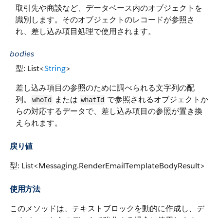
取引先や商談など、データベース内のオブジェクトを
識別します。そのオブジェクトのレコードが参照さ
れ、差し込み項目処理で使用されます。
bodies
型: List<
String
>
差し込み項目の参照のために調べられる文字列の配
列。
または
で参照されるオブジェクトか
whoId
whatId
らの対応するデータで、差し込み項目の参照が置き換
えられます。
戻り値
型: List<Messaging.RenderEmailTemplateBodyResult>
使用方法
このメソッドは、テキストブロックを動的に作成し、デ