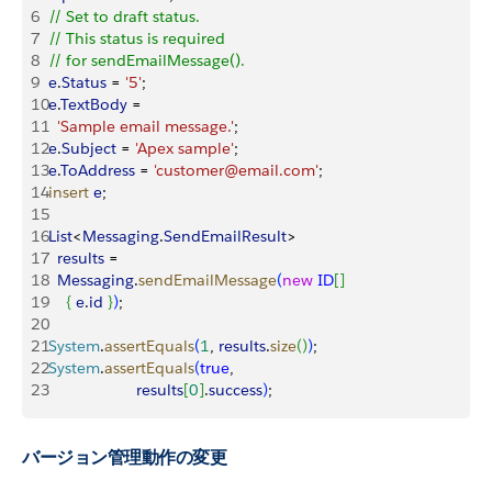
6
// Set to draft status.
7
// This status is required 
8
// for sendEmailMessage().
9
e
.
Status
 = 
'5'
; 
10
e
.
TextBody
 = 
11
  'Sample email message.'
;
12
e
.
Subject
 = 
'Apex sample'
;
13
e
.
ToAddress
 = 
'customer@email.com'
;
14
insert
 e
;
15
16
List
<
Messaging
.
SendEmailResult
>
17
  results
 = 
18
  Messaging
.
sendEmailMessage
(
new
 ID
[
]
19
{
e
.
id
}
)
;
20
21
System
.
assertEquals
(
1
, 
results
.
size
(
)
)
;
22
System
.
assertEquals
(
true
, 
23
                    results
[
0
]
.
success
)
;
バージョン管理動作の変更