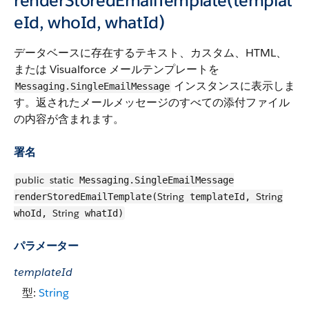
renderStoredEmailTemplate(templat
eId, whoId, whatId)
データベースに存在するテキスト、カスタム、HTML、
または Visualforce メールテンプレートを
インスタンスに表示しま
Messaging.SingleEmailMessage
す。返されたメールメッセージのすべての添付ファイル
の内容が含まれます。
署名
public
static
Messaging.SingleEmailMessage
String
String
renderStoredEmailTemplate(
templateId,
String
whoId,
whatId)
パラメーター
templateId
型:
String