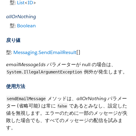
型:
List
<
ID
>
allOrNothing
型:
Boolean
戻り値
型:
Messaging.SendEmailResult
[]
emailMessageIds
パラメーターが null の場合は、
例外が発生します。
System.IllegalArgumentException
使用方法
メソッドは、
allOrNothing
パラメー
sendEmailMessage
ター (省略可能) は常に
であるとみなし、設定した
false
値を無視します。エラーのために一部のメッセージが失
敗した場合でも、すべてのメッセージの配信を試みま
す。