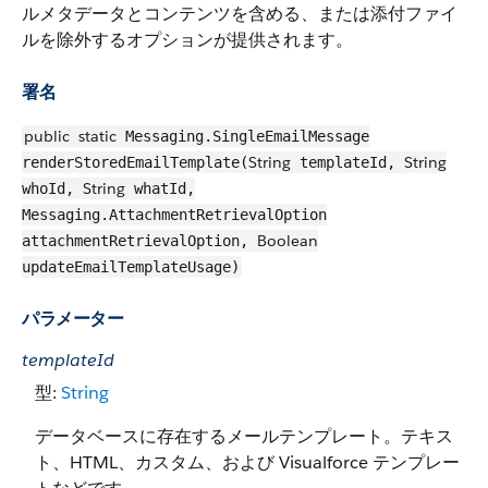
ルメタデータとコンテンツを含める、または添付ファイ
ルを除外するオプションが提供されます。
署名
public
static
Messaging.SingleEmailMessage
String
String
renderStoredEmailTemplate(
templateId,
String
whoId,
whatId,
Messaging.AttachmentRetrievalOption
Boolean
attachmentRetrievalOption,
updateEmailTemplateUsage)
パラメーター
templateId
型:
String
データベースに存在するメールテンプレート。テキス
ト、HTML、カスタム、および Visualforce テンプレー