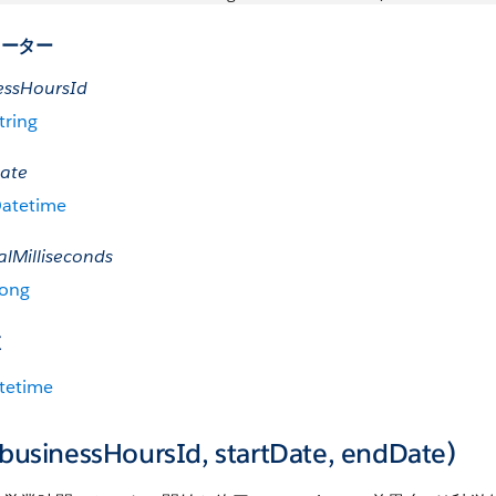
メーター
essHoursId
tring
Date
atetime
alMilliseconds
ong
値
tetime
(businessHoursId, startDate, endDate)