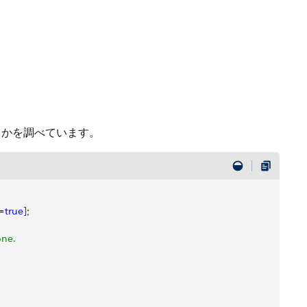
うかを調べています。
=
true
]
;
one.