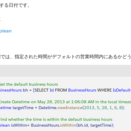
する日付です。
値
olean
例では、指定された時間がデフォルトの営業時間内にあるかど
Get the default business hours
sinessHours
 bh
 = 
[
SELECT 
Id
 FROM 
BusinessHours
 WHERE 
IsDefault
Create Datetime on May 28, 2013 at 1:06:08 AM in the local timez
tetime
 targetTime
 = 
Datetime
.
newInstance
(
2013
, 
5
, 
28
, 
1
, 
6
, 
8
)
;
Find whether the time is within the default business hours
olean
 isWithin
= 
BusinessHours
.
isWithin
(
bh
.
id
, 
targetTime
)
;