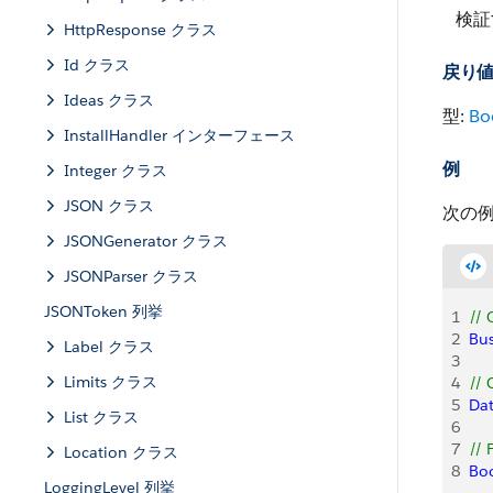
検証
HttpResponse クラス
Id クラス
戻り
Ideas クラス
型:
Bo
InstallHandler インターフェース
例
Integer クラス
JSON クラス
次の
JSONGenerator クラス
JSONParser クラス
JSONToken 列挙
1
// 
2
Bu
Label クラス
3
Limits クラス
4
// 
5
Da
List クラス
6
7
// 
Location クラス
8
Bo
LoggingLevel 列挙