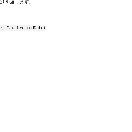
位) を返します。
Datetime
te,
endDate)