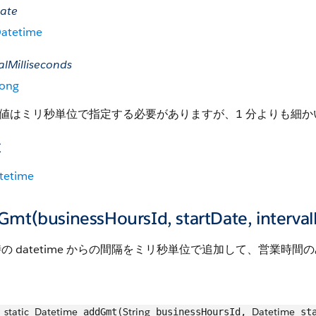
Date
atetime
alMilliseconds
ong
値はミリ秒単位で指定する必要がありますが、1 分よりも細
値
tetime
mt(businessHoursId, startDate, interval
の datetime からの間隔をミリ秒単位で追加して、営業時間のみを
static
Datetime
String
Datetime
addGmt(
businessHoursId,
sta