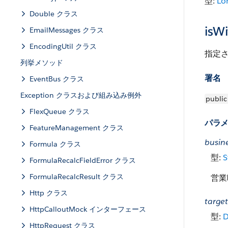
型:
Lo
Double クラス
isWi
EmailMessages クラス
EncodingUtil クラス
指定
列挙メソッド
署名
EventBus クラス
Exception クラスおよび組み込み例外
public
FlexQueue クラス
パラ
FeatureManagement クラス
busin
Formula クラス
型:
S
FormulaRecalcFieldError クラス
FormulaRecalcResult クラス
営業
Http クラス
targe
HttpCalloutMock インターフェース
型:
D
HttpRequest クラス