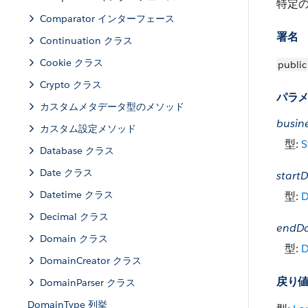
特定の
Comparator インターフェース
署名
Continuation クラス
Cookie クラス
public
Crypto クラス
パラ
カスタムメタデータ型のメソッド
busin
カスタム設定メソッド
型:
S
Database クラス
Date クラス
start
Datetime クラス
型:
D
Decimal クラス
endD
Domain クラス
型:
D
DomainCreator クラス
戻り
DomainParser クラス
DomainType 列挙