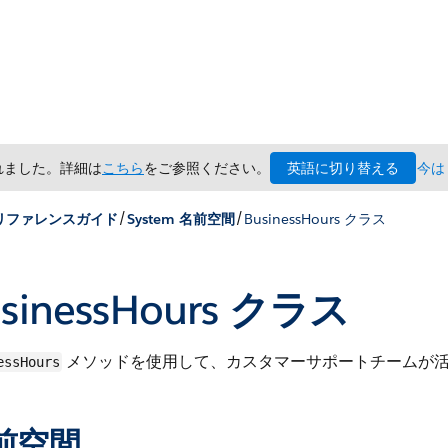
英語に切り替える
されました。詳細は
こちら
をご参照ください。
今は
/
/
x リファレンスガイド
System 名前空間
BusinessHours クラス
usinessHours クラス
メソッドを使用して、カスタマーサポートチームが
essHours
前空間