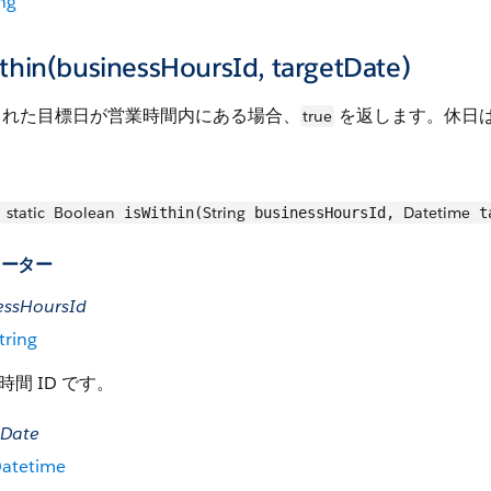
ng
thin(businessHoursId, targetDate)
された目標日が営業時間内にある場合、
を返します。休日
true
static
Boolean
String
Datetime
isWithin(
businessHoursId,
ta
メーター
essHoursId
tring
時間 ID です。
tDate
atetime