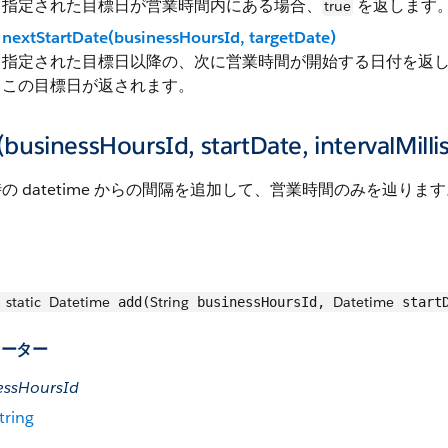
指定された目標日が営業時間内にある場合、
を返します
true
nextStartDate(businessHoursId, targetDate)
指定された目標日以降の、次に営業時間が開始する日付を返
この目標日が返されます。
businessHoursId, startDate, intervalMill
の datetime からの間隔を追加して、営業時間のみを辿ります
static
Datetime
String
Datetime
add(
businessHoursId,
start
メーター
essHoursId
tring