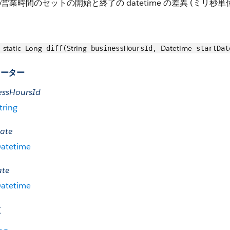
営業時間のセットの開始と終了の datetime の差異 (ミリ秒単
static
Long
String
Datetime
diff(
businessHoursId,
startDa
メーター
essHoursId
tring
Date
atetime
ate
atetime
値