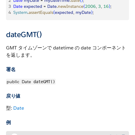
2
Date
 myDate
 = 
myDateTime
.
date
(
)
;
3
Date
 expected
 = 
Date
.
newInstance
(
2006
, 
3
, 
16
)
;
4
System
.
assertEquals
(
expected
, 
myDate
)
;
dateGMT()
GMT タイムゾーンで datetime の date コンポーネント
を返します。
署名
public
Date
dateGMT()
戻り値
型:
Date
例