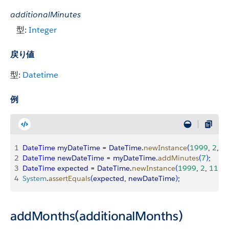
additionalMinutes
型:
Integer
戻り値
型:
Datetime
例
1
DateTime
 myDateTime
 = 
DateTime
.
newInstance
(
1999
, 
2
, 
1
2
DateTime
 newDateTime
 = 
myDateTime
.
addMinutes
(
7
)
;
3
DateTime
 expected
 = 
DateTime
.
newInstance
(
1999
, 
2
, 
11
, 
8
,
4
System
.
assertEquals
(
expected
, 
newDateTime
)
;
addMonths(additionalMonths)