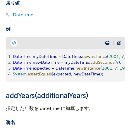
戻り値
型:
Datetime
例
1
DateTime
 myDateTime
 = 
DateTime
.
newInstance
(
2001
, 
7
, 
1
2
DateTime
 newDateTime
 = 
myDateTime
.
addSeconds
(
4
)
;
3
DateTime
 expected
 = 
DateTime
.
newInstance
(
2001
, 
7
, 
19
, 
1
4
System
.
assertEquals
(
expected
, 
newDateTime
)
;
addYears(additionalYears)
指定した年数を datetime に加算します。
署名