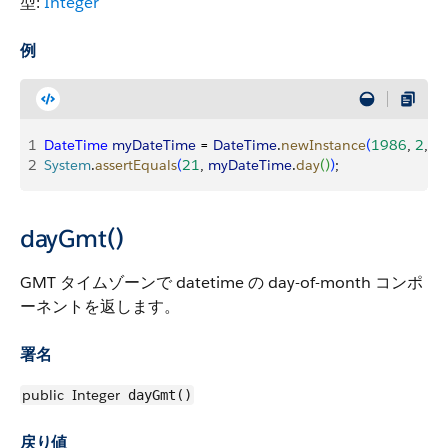
型:
Integer
例
1
DateTime
 myDateTime
 = 
DateTime
.
newInstance
(
1986
, 
2
, 
2
2
System
.
assertEquals
(
21
, 
myDateTime
.
day
(
)
)
;
dayGmt()
GMT タイムゾーンで datetime の day-of-month コンポ
ーネントを返します。
署名
public
Integer
dayGmt()
戻り値