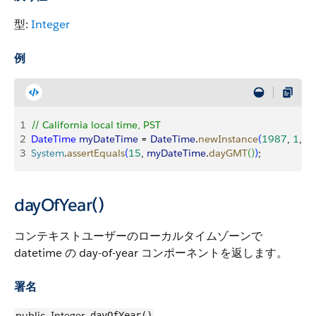
型:
Integer
例
1
// California local time, PST
2
DateTime
 myDateTime
 = 
DateTime
.
newInstance
(
1987
, 
1
, 
1
3
System
.
assertEquals
(
15
, 
myDateTime
.
dayGMT
(
)
)
;
dayOfYear()
コンテキストユーザーのローカルタイムゾーンで
datetime の day-of-year コンポーネントを返します。
署名
public
Integer
dayOfYear()