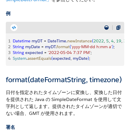
例
1
Datetime
 myDT
 = 
DateTime
.
newInstance
(
2022
, 
5
, 
4
, 
19
, 
37
,
2
String
 myDate
 = 
myDT
.
format
(
'yyyy-MM-dd h:mm a'
)
;
3
String
 expected
 = 
'2022-05-04 7:37 PM'
;
4
System
.
assertEquals
(
expected
, 
myDate
)
;
format(dateFormatString, timezone)
日付を指定されたタイムゾーンに変換し、変換した日付
を提供された Java の SimpleDateFormat を使用して文
字列として返します。提供されたタイムゾーンが適切で
ない場合、GMT が使用されます。
署名