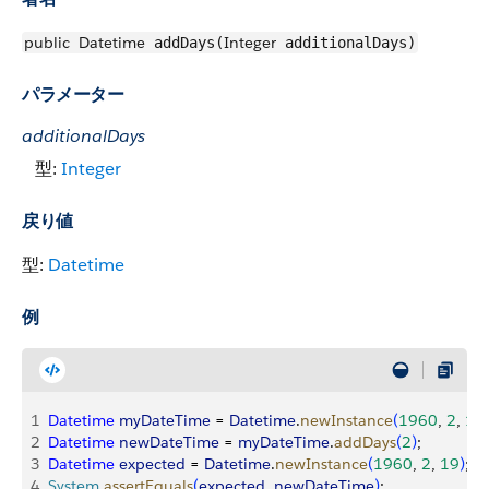
public
Datetime
Integer
addDays(
additionalDays)
パラメーター
additionalDays
型:
Integer
戻り値
型:
Datetime
例
1
Datetime
 myDateTime
 = 
Datetime
.
newInstance
(
1960
, 
2
, 
17
2
Datetime
 newDateTime
 = 
myDateTime
.
addDays
(
2
)
;
3
Datetime
 expected
 = 
Datetime
.
newInstance
(
1960
, 
2
, 
19
)
;
4
System
.
assertEquals
(
expected
, 
newDateTime
)
;