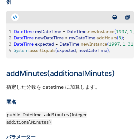
例
1
DateTime
 myDateTime
 = 
DateTime
.
newInstance
(
1997
, 
1
, 
3
2
DateTime
 newDateTime
 = 
myDateTime
.
addHours
(
3
)
;
3
DateTime
 expected
 = 
DateTime
.
newInstance
(
1997
, 
1
, 
31
, 
1
4
System
.
assertEquals
(
expected
, 
newDateTime
)
;
addMinutes(additionalMinutes)
指定した分数を datetime に加算します。
署名
public
Datetime
Integer
addMinutes(
additionalMinutes)
パラメーター