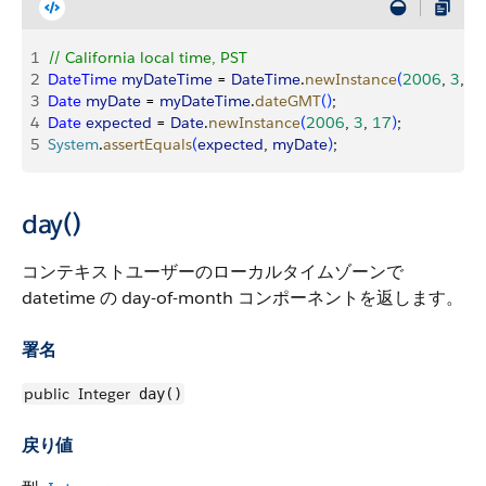
1
// California local time, PST
2
DateTime
 myDateTime
 = 
DateTime
.
newInstance
(
2006
, 
3
, 
1
3
Date
 myDate
 = 
myDateTime
.
dateGMT
(
)
;
4
Date
 expected
 = 
Date
.
newInstance
(
2006
, 
3
, 
17
)
;
5
System
.
assertEquals
(
expected
, 
myDate
)
;
day()
コンテキストユーザーのローカルタイムゾーンで
datetime の day-of-month コンポーネントを返します。
署名
public
Integer
day()
戻り値