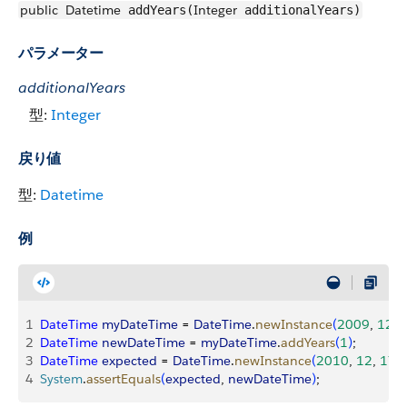
public
Datetime
Integer
addYears(
additionalYears)
パラメーター
additionalYears
型:
Integer
戻り値
型:
Datetime
例
1
DateTime
 myDateTime
 = 
DateTime
.
newInstance
(
2009
, 
12
, 
2
DateTime
 newDateTime
 = 
myDateTime
.
addYears
(
1
)
;
3
DateTime
 expected
 = 
DateTime
.
newInstance
(
2010
, 
12
, 
17
, 
4
System
.
assertEquals
(
expected
, 
newDateTime
)
;