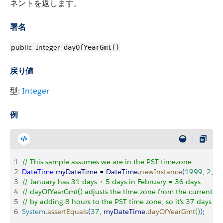
ネントを返します。
署名
public
Integer
dayOfYearGmt()
戻り値
型:
Integer
例
1
// This sample assumes we are in the PST timezone
2
DateTime
 myDateTime
 = 
DateTime
.
newInstance
(
1999
, 
2
, 
5
,
3
// January has 31 days + 5 days in February = 36 days
4
// dayOfYearGmt() adjusts the time zone from the current t
5
// by adding 8 hours to the PST time zone, so it's 37 days a
6
System
.
assertEquals
(
37
, 
myDateTime
.
dayOfYearGmt
(
)
)
;