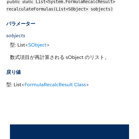
public
static
List<System.FormulaRecalcResult>
recalculateFormulas(List<SObject> sobjects)
パラメーター
sobjects
型: List<
SObject
>
数式項目が再計算される sObject のリスト。
戻り値
型: List<
FormulaRecalcResult Class
>