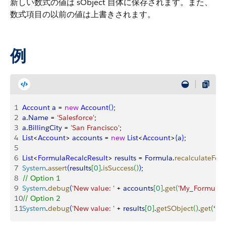
新しい数式の値は sObject 自体に保存されます。また、
数式項目の以前の値は上書きされます。
例
1
Account
 a
 = 
new
 Account
(
)
;
2
a
.
Name
 = 
'Salesforce'
;
3
a
.
BillingCity
 = 
'San Francisco'
;
4
List
<
Account
>
accounts
 = 
new
 List
<
Account
>
{
a
}
;
5
6
List
<
FormulaRecalcResult
>
results
 = 
Formula
.
recalculateFor
7
System
.
assert
(
results
[
0
]
.
isSuccess
(
)
)
;
8
// Option 1
9
System
.
debug
(
'New value: '
 + 
accounts
[
0
]
.
get
(
'My_Formula_
10
// Option 2
11
System
.
debug
(
'New value: '
 + 
results
[
0
]
.
getSObject
(
)
.
get
(
‘
My