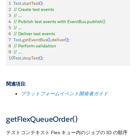
1
Test
.
startTest
(
)
;
2
// Create test events
3
// ...
4
// Publish test events with EventBus.publish()
5
// ...
6
// Deliver test events
7
Test
.
getEventBus
(
)
.
deliver
(
)
;
8
// Perform validation 
9
// ...
10
Test
.
stopTest
(
)
;
関連項目:
プラットフォームイベント開発者ガイド
getFlexQueueOrder()
テストコンテキスト Flex キュー内のジョブの ID の順序