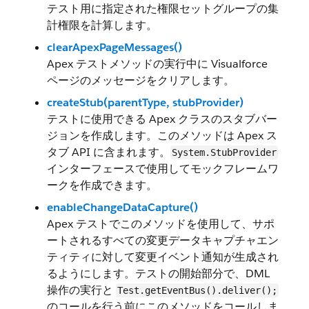
テスト用に指定された権限セットグループの集
計権限を計算します。
clearApexPageMessages()
Apex テストメソッドの実行中に Visualforce
ページのメッセージをクリアします。
createStub(parentType, stubProvider)
テストに使用できる Apex クラスのスタブバー
ジョンを作成します。このメソッドは Apex ス
タブ API に含まれます。
System.StubProvider
インターフェースで使用してモックフレームワ
ークを作成できます。
enableChangeDataCapture()
Apex テストでこのメソッドを使用して、サポ
ートされるすべての変更データキャプチャエン
ティティに対して変更イベント通知が生成され
るようにします。テストの開始部分で、DML
操作の実行と
Test.getEventBus().deliver();
のコールを行う前にこのメソッドをコールしま