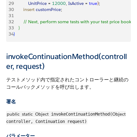
29
            UnitPrice
 = 
12000
, 
IsActive
 = 
true
)
;
30
        insert
 customPrice
;
31
32
        // Next, perform some tests with your test price book en
33
}
34
}
invokeContinuationMethod(controll
er, request)
テストメソッド内で指定されたコントローラーと継続の
コールバックメソッドを呼び出します。
署名
public
static
Object
Object
invokeContinuationMethod(
controller, Continuation request)
パラメーター