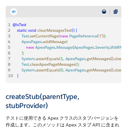
1
@isTest
2
    static
 void
 clearMessagesTest
(
)
{
3
        Test
.
setCurrentPage
(
new
 PageReference
(
'/'
)
)
;
4
        ApexPages
.
addMessage
(
5
            new
 ApexPages
.
Message
(
ApexPages
.
Severity
.
WARNI
6
)
;
7
        System
.
assertEquals
(
1
, 
ApexPages
.
getMessages
(
)
.
size
(
)
)
;
8
        Test
.
clearApexPageMessages
(
)
;
9
        System
.
assertEquals
(
0
, 
ApexPages
.
getMessages
(
)
.
size
(
)
)
;
10
}
createStub(parentType,
stubProvider)
テストに使用できる Apex クラスのスタブバージョンを
作成します。このメソッドは Apex スタブ API に含まれ