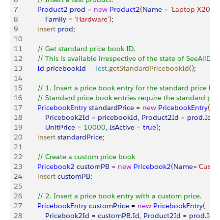
7
        Product2
 prod
 = 
new
 Product2
(
Name
 = 
'Laptop X200'
, 
8
            Family
 = 
'Hardware'
)
;
9
        insert
 prod
;
10
11
        // Get standard price book ID.
12
        // This is available irrespective of the state of SeeAllDat
13
        Id
 pricebookId
 = 
Test
.
getStandardPricebookId
(
)
;
14
15
        // 1. Insert a price book entry for the standard price bo
16
        // Standard price book entries require the standard pri
17
        PricebookEntry
 standardPrice
 = 
new
 PricebookEntry
(
18
            Pricebook2Id
 = 
pricebookId
, 
Product2Id
 = 
prod
.
Id
,
19
            UnitPrice
 = 
10000
, 
IsActive
 = 
true
)
;
20
        insert
 standardPrice
;
21
22
        // Create a custom price book
23
        Pricebook2
 customPB
 = 
new
 Pricebook2
(
Name
=
'Custo
24
        insert
 customPB
;
25
26
        // 2. Insert a price book entry with a custom price.
27
        PricebookEntry
 customPrice
 = 
new
 PricebookEntry
(
28
            Pricebook2Id
 = 
customPB
.
Id
, 
Product2Id
 = 
prod
.
Id
,