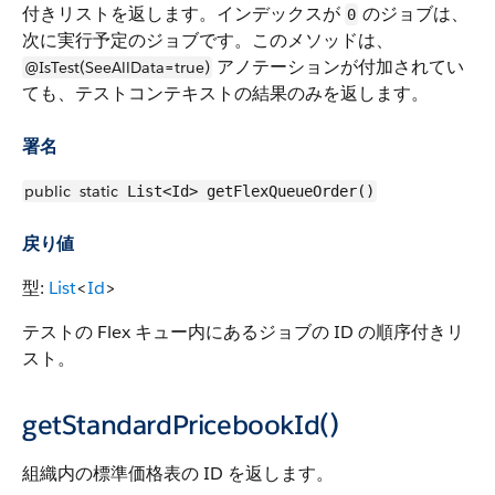
付きリストを返します。インデックスが
のジョブは、
0
次に実行予定のジョブです。このメソッドは、
アノテーションが付加されてい
@IsTest(SeeAllData=true)
ても、テストコンテキストの結果のみを返します。
署名
public
static
List<Id> getFlexQueueOrder()
戻り値
型:
List
<
Id
>
テストの Flex キュー内にあるジョブの ID の順序付きリ
スト。
getStandardPricebookId()
組織内の標準価格表の ID を返します。