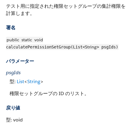
テスト用に指定された権限セットグループの集計権限を
計算します。
署名
public
static
void
String
calculatePermissionSetGroup(List<
> psgIds)
パラメーター
psgIds
型:
List
<
String
>
権限セットグループの ID のリスト。
戻り値
型: void