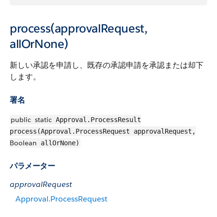
process(approvalRequest,
allOrNone)
新しい承認を申請し、既存の承認申請を承認または却下
します。
署名
public
static
Approval.ProcessResult
process(Approval.ProcessRequest approvalRequest,
Boolean
allOrNone)
パラメーター
approvalRequest
Approval.ProcessRequest