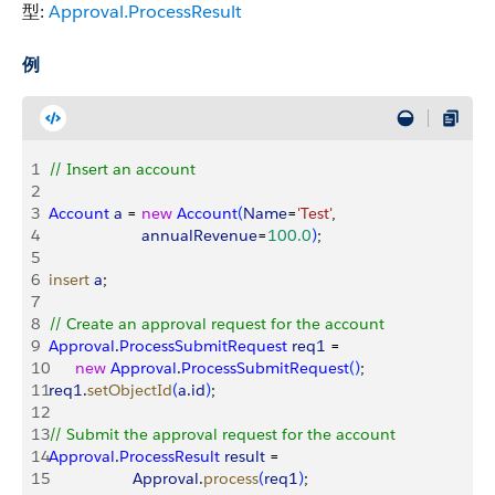
型:
Approval.ProcessResult
例
1
// Insert an account
2
3
Account
 a
 = 
new
 Account
(
Name
=
'Test'
,
4
                     annualRevenue
=
100.0
)
;
5
6
insert
 a
;
7
8
// Create an approval request for the account
9
Approval
.
ProcessSubmitRequest
 req1
 = 
10
      new
 Approval
.
ProcessSubmitRequest
(
)
;
11
req1
.
setObjectId
(
a
.
id
)
;
12
13
// Submit the approval request for the account
14
Approval
.
ProcessResult
 result
 = 
15
                   Approval
.
process
(
req1
)
;