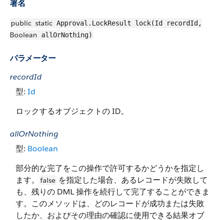
署名
public
static
Approval.LockResult lock(Id recordId,
Boolean
allOrNothing)
パラメーター
recordId
型:
Id
ロックするオブジェクトの ID。
allOrNothing
型:
Boolean
部分的な完了をこの操作で許可するかどうかを指定し
ます。
を指定した場合、あるレコードが失敗して
false
も、残りの DML 操作を続行して完了することができま
す。このメソッドは、どのレコードが成功または失敗
したか、およびその理由の確認に使用できる結果オブ