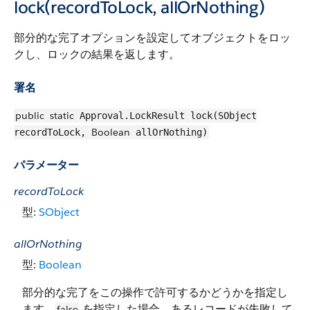
lock(recordToLock, allOrNothing)
部分的な完了オプションを設定してオブジェクトをロッ
クし、ロックの結果を返します。
署名
public
static
Approval.LockResult lock(SObject
Boolean
recordToLock,
allOrNothing)
パラメーター
recordToLock
型:
SObject
allOrNothing
型:
Boolean
部分的な完了をこの操作で許可するかどうかを指定し
ます。
を指定した場合、あるレコードが失敗して
false