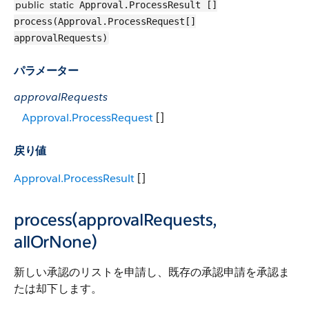
public
static
Approval.ProcessResult []
process(Approval.ProcessRequest[]
approvalRequests)
パラメーター
approvalRequests
Approval.ProcessRequest
[]
戻り値
Approval.ProcessResult
[]
process(approvalRequests,
allOrNone)
新しい承認のリストを申請し、既存の承認申請を承認ま
たは却下します。