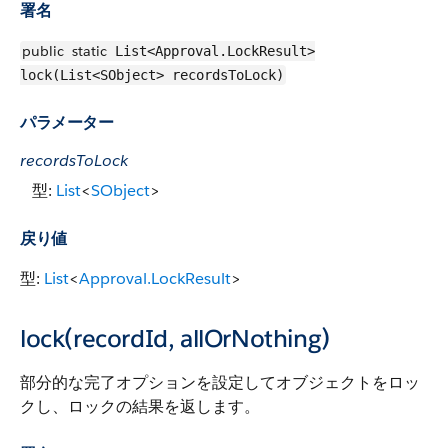
署名
public
static
List<Approval.LockResult>
lock(List<SObject> recordsToLock)
パラメーター
recordsToLock
型:
List
<
SObject
>
戻り値
型:
List
<
Approval.LockResult
>
lock(recordId, allOrNothing)
部分的な完了オプションを設定してオブジェクトをロッ
クし、ロックの結果を返します。