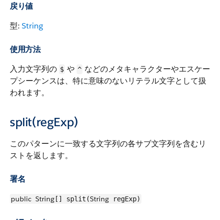
戻り値
型:
String
使用方法
入力文字列の
や
などのメタキャラクターやエスケー
$
^
プシーケンスは、特に意味のないリテラル文字として扱
われます。
split(regExp)
このパターンに一致する文字列の各サブ文字列を含むリ
ストを返します。
署名
public
String
String
[] split(
regExp)