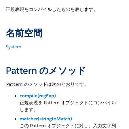
正規表現をコンパイルしたものを表します。
名前空間
System
Pattern のメソッド
のメソッドは次のとおりです。
Pattern
compile(regExp)
正規表現を Pattern オブジェクトにコンパイル
します。
matcher(stringtoMatch)
この Pattern オブジェクトに対し、入力文字列