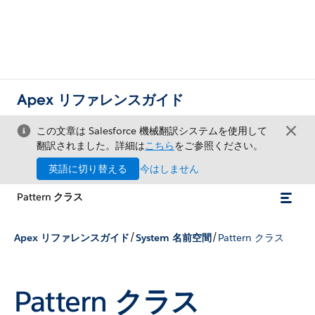
Apex リファレンスガイド
この文章は Salesforce 機械翻訳システムを使用して
翻訳されました。詳細は
こちら
をご参照ください。
英語に切り替える
今はしません
Pattern クラス
/
/
Apex リファレンスガイド
System 名前空間
Pattern クラス
Pattern クラス