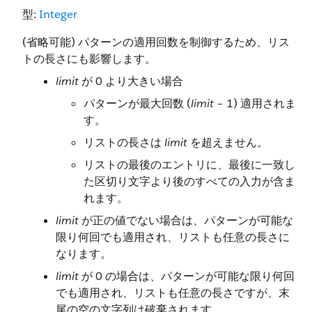
型:
Integer
(省略可能) パターンの適用回数を制御するため、リス
トの長さにも影響します。
limit
が 0 より大きい場合
パターンが最大回数 (
limit
– 1) 適用されま
す。
リストの長さは
limit
を超えません。
リストの最後のエントリに、最後に一致し
た区切り文字より後のすべての入力が含ま
れます。
limit
が正の値でない場合は、パターンが可能な
限り何回でも適用され、リストも任意の長さに
なります。
limit
が 0 の場合は、パターンが可能な限り何回
でも適用され、リストも任意の長さですが、末
尾の空の文字列は破棄されます。