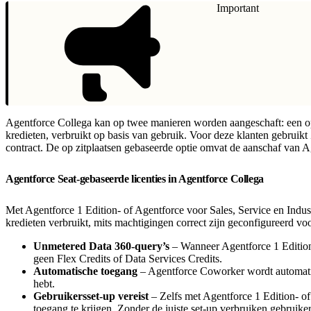
Important
Agentforce Collega kan op twee manieren worden aangeschaft: een op 
kredieten, verbruikt op basis van gebruik. Voor deze klanten gebruik
contract. De op zitplaatsen gebaseerde optie omvat de aanschaf van Ag
Agentforce Seat-gebaseerde licenties in Agentforce Collega
Met Agentforce 1 Edition- of Agentforce voor Sales, Service en Indust
kredieten verbruikt, mits machtigingen correct zijn geconfigureerd vo
Unmetered Data 360-query’s
– Wanneer Agentforce 1 Edition-
geen Flex Credits of Data Services Credits.
Automatische toegang
– Agentforce Coworker wordt automatisc
hebt.
Gebruikersset-up vereist
– Zelfs met Agentforce 1 Edition- of
toegang te krijgen. Zonder de juiste set-up verbruiken gebruike