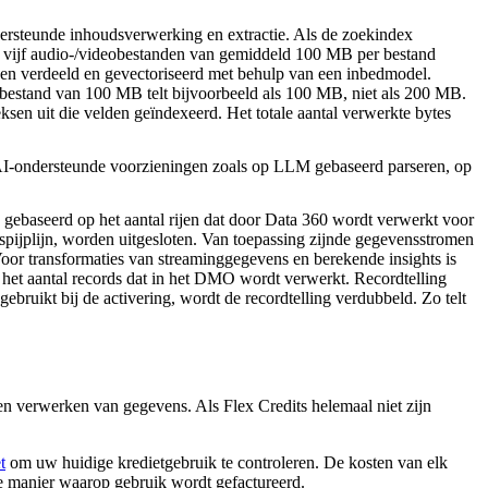
ersteunde inhoudsverwerking en extractie. Als de zoekindex
 vijf audio-/videobestanden van gemiddeld 100 MB per bestand
en verdeeld en gevectoriseerd met behulp van een inbedmodel.
-bestand van 100 MB telt bijvoorbeeld als 100 MB, niet als 200 MB.
en uit die velden geïndexeerd. Het totale aantal verwerkte bytes
AI-ondersteunde voorzieningen zoals op LLM gebaseerd parseren, op
gebaseerd op het aantal rijen dat door Data 360 wordt verwerkt voor
ijplijn, worden uitgesloten. Van toepassing zijnde gegevensstromen
or transformaties van streaminggegevens en berekende insights is
 het aantal records dat in het DMO wordt verwerkt. Recordtelling
bruikt bij de activering, wordt de recordtelling verdubbeld. Zo telt
en verwerken van gegevens. Als Flex Credits helemaal niet zijn
t
om uw huidige kredietgebruik te controleren. De kosten van elk
e manier waarop gebruik wordt gefactureerd.