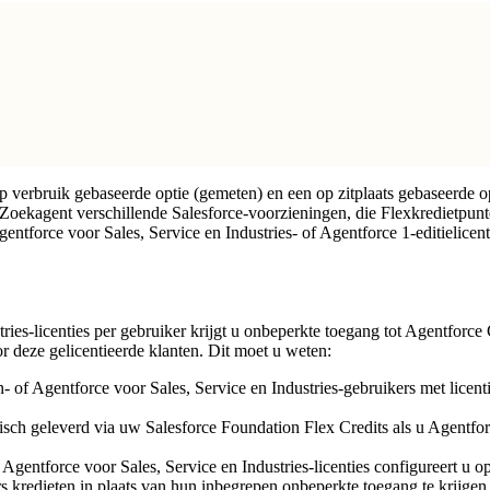
verbruik gebaseerde optie (gemeten) en een op zitplaats gebaseerde op
t Zoekagent verschillende Salesforce-voorzieningen, die Flexkredietpun
entforce voor Sales, Service en Industries- of Agentforce 1-editielicen
ries-licenties per gebruiker krijgt u onbeperkte toegang tot Agentforc
or deze gelicentieerde klanten. Dit moet u weten:
 of Agentforce voor Sales, Service en Industries-gebruikers met licen
h geleverd via uw Salesforce Foundation Flex Credits als u Agentforce 
 Agentforce voor Sales, Service en Industries-licenties configureert u
rs kredieten in plaats van hun inbegrepen onbeperkte toegang te krijge