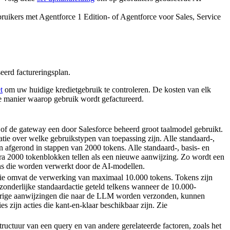
ruikers met Agentforce 1 Edition- of Agentforce voor Sales, Service
erd factureringsplan.
t
om uw huidige kredietgebruik te controleren. De kosten van elk
e manier waarop gebruik wordt gefactureerd.
f de gateway een door Salesforce beheerd groot taalmodel gebruikt.
tie over welke gebruikstypen van toepassing zijn. Alle standaard-,
fgerond in stappen van 2000 tokens. Alle standaard-, basis- en
ra 2000 tokenblokken tellen als een nieuwe aanwijzing. Zo wordt een
ens die worden verwerkt door de AI-modellen.
ctie omvat de verwerking van maximaal 10.000 tokens. Tokens zijn
onderlijke standaardactie geteld telkens wanneer de 10.000-
gdurige aanwijzingen die naar de LLM worden verzonden, kunnen
s zijn acties die kant-en-klaar beschikbaar zijn. Zie
tructuur van een query en van andere gerelateerde factoren, zoals het