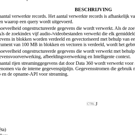
BESCHRIJVING
antal verwerkte records. Het aantal verwerkte records is afhankelijk va
cten waarop een query wordt uitgevoerd.
hoeveelheid ongestructureerde gegevens die wordt verwerkt. Als de z
ls de zoekindex vijf audio-/videobestanden verwerkt die elk gemiddel
evens in blokken worden verdeeld en gevectoriseerd met behulp van e
ocument van 100 MB in blokken en vectoren is verdeeld, wordt het geb
hoeveelheid ongestructureerde gegevens die wordt verwerkt met behul
vensvoorverwerking, afbeeldingsverwerking en Intelligente context.
aantal rijen streaminggegevens dat door Data 360 wordt verwerkt voor
nomen via de interne gegevenspijplijn. Gegevensstromen die gebruik me
p en de opname-API voor streaming.
J
èta)