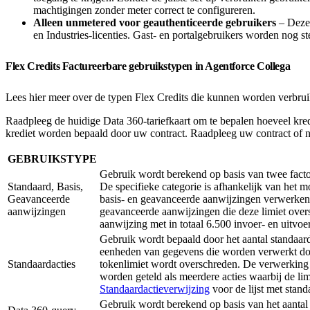
machtigingen zonder meter correct te configureren.
Alleen unmetered voor geauthenticeerde gebruikers
– Deze 
en Industries-licenties. Gast- en portalgebruikers worden nog s
Flex Credits Factureerbare gebruikstypen in Agentforce Collega
Lees hier meer over de typen Flex Credits die kunnen worden verbru
Raadpleeg de huidige Data 360-tariefkaart om te bepalen hoeveel kre
krediet worden bepaald door uw contract. Raadpleeg uw contract of 
GEBRUIKSTYPE
Gebruik wordt berekend op basis van twee facto
Standaard, Basis,
De specifieke categorie is afhankelijk van het 
Geavanceerde
basis- en geavanceerde aanwijzingen verwerken 
aanwijzingen
geavanceerde aanwijzingen die deze limiet over
aanwijzing met in totaal 6.500 invoer- en uitv
Gebruik wordt bepaald door het aantal standaar
eenheden van gegevens die worden verwerkt door
Standaardacties
tokenlimiet wordt overschreden. De verwerking
worden geteld als meerdere acties waarbij de lim
Standaardactieverwijzing
voor de lijst met stand
Gebruik wordt berekend op basis van het aantal v