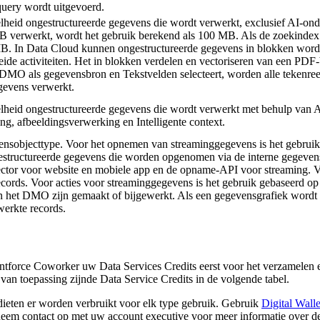
 query wordt uitgevoerd.
heid ongestructureerde gegevens die wordt verwerkt, exclusief AI-ond
 verwerkt, wordt het gebruik berekend als 100 MB. Als de zoekindex
MB. In Data Cloud kunnen ongestructureerde gegevens in blokken word
ide activiteiten. Het in blokken verdelen en vectoriseren van een PDF
MO als gegevensbron en Tekstvelden selecteert, worden alle tekenreeks
egevens verwerkt.
lheid ongestructureerde gegevens die wordt verwerkt met behulp van 
, afbeeldingsverwerking en Intelligente context.
nsobjecttype. Voor het opnemen van streaminggegevens is het gebruik 
structureerde gegevens die worden opgenomen via de interne gegevensp
ctor voor website en mobiele app en de opname-API voor streaming. Vo
ecords. Voor acties voor streaminggegevens is het gebruik gebaseerd op
in het DMO zijn gemaakt of bijgewerkt. Als een gegevensgrafiek wordt ge
erkte records.
entforce Coworker uw Data Services Credits eerst voor het verzamelen 
 van toepassing zijnde Data Service Credits in de volgende tabel.
dieten er worden verbruikt voor elk type gebruik. Gebruik
Digital Walle
neem contact op met uw account executive voor meer informatie over d