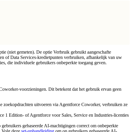
tie (niet gemeten). De optie Verbruik gebruikt aangeschafte
ten of Data Services-kredietpunten verbruiken, afhankelijk van uw
ties, die individuele gebruikers onbeperkte toegang geven.
e Coworker-voorzieningen. Dit betekent dat het gebruik ervan geen
tie zoekopdrachten uitvoeren via Agentforce Coworker, verbruiken ze
1 Edition- of Agentforce voor Sales, Service en Industries-licenties
 op gebruikers gebaseerde AI-machtigingen correct om onbeperkte
n. Volg deze
set-uphandleiding
om op gebruikers gebaseerde AI-