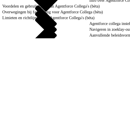
Info over Agentforce Co
Voordelen en gebruikscases van Agentforce Collega's (bèta)
Overwegingen bij facturering voor Agentforce Collega (bèta)
Limieten en richtlijnen voor Agentforce Collega's (bèta)
Agentforce collega instel
Navigeren in zoeklay-out
Aanvullende beleidsvor