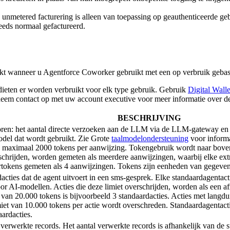
unmetered facturering is alleen van toepassing op geauthenticeerde geb
teeds normaal gefactureerd.
ikt wanneer u Agentforce Coworker gebruikt met een op verbruik gebase
dieten er worden verbruikt voor elk type gebruik. Gebruik
Digital Walle
neem contact op met uw account executive voor meer informatie over d
BESCHRIJVING
ren: het aantal directe verzoeken aan de LLM via de LLM-gateway en o
model dat wordt gebruikt. Zie Grote
taalmodelondersteuning
voor informa
maximaal 2000 tokens per aanwijzing. Tokengebruik wordt naar boven a
schrijden, worden gemeten als meerdere aanwijzingen, waarbij elke ext
oertokens gemeten als 4 aanwijzingen. Tokens zijn eenheden van gegev
dacties dat de agent uitvoert in een sms-gesprek. Elke standaardagenta
 AI-modellen. Acties die deze limiet overschrijden, worden als een afz
 van 20.000 tokens is bijvoorbeeld 3 standaardacties. Acties met lan
iet van 10.000 tokens per actie wordt overschreden. Standaardagentactie
aardacties.
erwerkte records. Het aantal verwerkte records is afhankelijk van de s