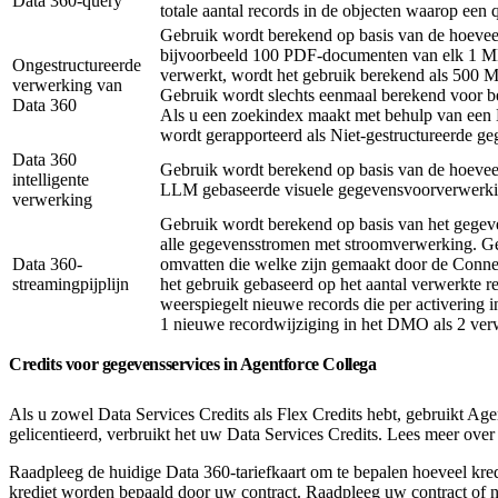
Data 360-query
totale aantal records in de objecten waarop een
Gebruik wordt berekend op basis van de hoeveel
bijvoorbeeld 100 PDF-documenten van elk 1 MB
Ongestructureerde
verwerkt, wordt het gebruik berekend als 500 
verwerking van
Gebruik wordt slechts eenmaal berekend voor be
Data 360
Als u een zoekindex maakt met behulp van een D
wordt gerapporteerd als Niet-gestructureerde g
Data 360
Gebruik wordt berekend op basis van de hoevee
intelligente
LLM gebaseerde visuele gegevensvoorverwerking
verwerking
Gebruik wordt berekend op basis van het gegeve
alle gegevensstromen met stroomverwerking. Ge
Data 360-
omvatten die welke zijn gemaakt door de Conne
streamingpijplijn
het gebruik gebaseerd op het aantal verwerkte r
weerspiegelt nieuwe records die per activering 
1 nieuwe recordwijziging in het DMO als 2 verw
Credits voor gegevensservices in Agentforce Collega
Als u zowel Data Services Credits als Flex Credits hebt, gebruikt Ag
gelicentieerd, verbruikt het uw Data Services Credits. Lees meer over
Raadpleeg de huidige Data 360-tariefkaart om te bepalen hoeveel kre
krediet worden bepaald door uw contract. Raadpleeg uw contract of 