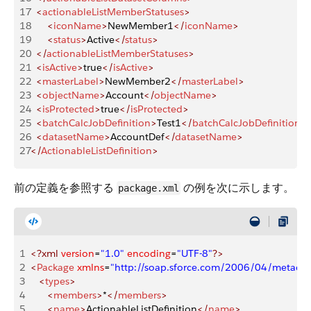
17
	<
actionableListMemberStatuses
>
18
		<
iconName
>
NewMember1
</
iconName
>
19
		<
status
>
Active
</
status
>
20
	</
actionableListMemberStatuses
>
21
	<
isActive
>
true
</
isActive
>
22
	<
masterLabel
>
NewMember2
</
masterLabel
>
23
	<
objectName
>
Account
</
objectName
>
24
	<
isProtected
>
true
</
isProtected
>
25
	<
batchCalcJobDefinition
>
Test1
</
batchCalcJobDefinition
>
26
	<
datasetName
>
AccountDef
</
datasetName
>
27
</
ActionableListDefinition
>
前の定義を参照する
の例を次に示します。
package.xml
1
<?xml
 version
=
"1.0"
 encoding
=
"UTF-8"
?>
2
<
Package
 xmlns
=
"http://soap.sforce.com/2006/04/metadat
3
   <
types
>
4
      <
members
>
*
</
members
>
5
      <
name
>
ActionableListDefinition
</
name
>