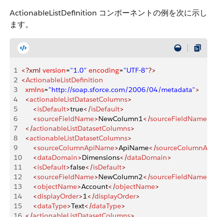
ActionableListDefinition コンポーネントの例を次に示し
ます。
1
<?xml
 version
=
"1.0"
 encoding
=
"UTF-8"
?>
2
<
ActionableListDefinition
3
	xmlns
=
"http://soap.sforce.com/2006/04/metadata"
>
4
	<
actionableListDatasetColumns
>
5
		<
isDefault
>
true
</
isDefault
>
6
		<
sourceFieldName
>
NewColumn1
</
sourceFieldName
>
7
	</
actionableListDatasetColumns
>
8
	<
actionableListDatasetColumns
>
9
		<
sourceColumnApiName
>
ApiName
</
sourceColumnApi
10
		<
dataDomain
>
Dimensions
</
dataDomain
>
11
		<
isDefault
>
false
</
isDefault
>
12
		<
sourceFieldName
>
NewColumn2
</
sourceFieldName
>
13
		<
objectName
>
Account
</
objectName
>
14
		<
displayOrder
>
1
</
displayOrder
>
15
		<
dataType
>
Text
</
dataType
>
16
	</
actionableListDatasetColumns
>