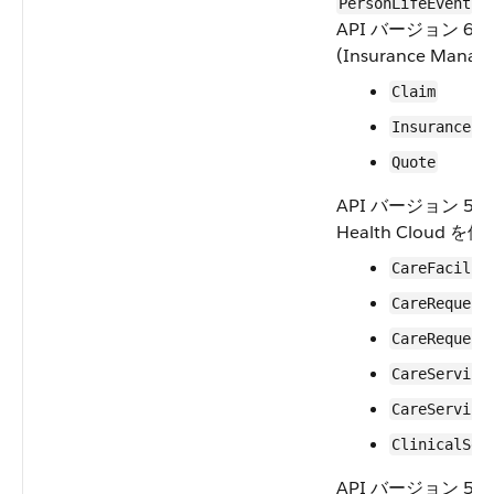
PersonLifeEvent
API バージョン 60.
(Insurance Manage
Claim
InsurancePo
Quote
API バージョン 59
Health Cloud 
CareFacilit
CareRequest
CareRequest
CareService
CareService
ClinicalSer
API バージョン 59