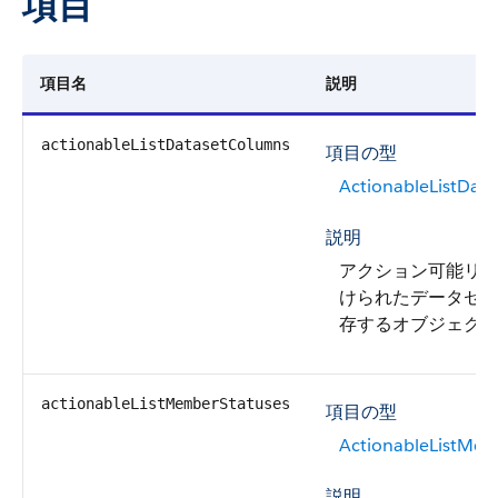
項目
項目名
説明
actionableListDatasetColumns
項目の型
ActionableListDat
説明
アクション可能リ
けられたデータセ
存するオブジェク
actionableListMemberStatuses
項目の型
ActionableListMem
説明