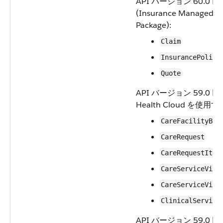
API バージョン 60.0 以
(Insurance Managed
Package):
Claim
InsurancePolicy
Quote
API バージョン 59.0 
Health Cloud を使用
CareFacilityBed
CareRequest
CareRequestItem
CareServiceVisi
CareServiceVisi
ClinicalService
API バージョン 59.0 