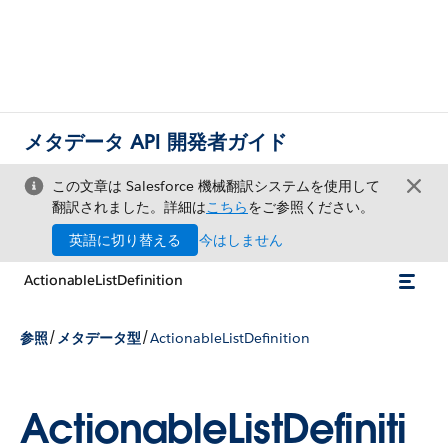
メタデータ API 開発者ガイド
この文章は Salesforce 機械翻訳システムを使用して
翻訳されました。詳細は
こちら
をご参照ください。
英語に切り替える
今はしません
ActionableListDefinition
/
/
参照
メタデータ型
ActionableListDefinition
ActionableListDefiniti