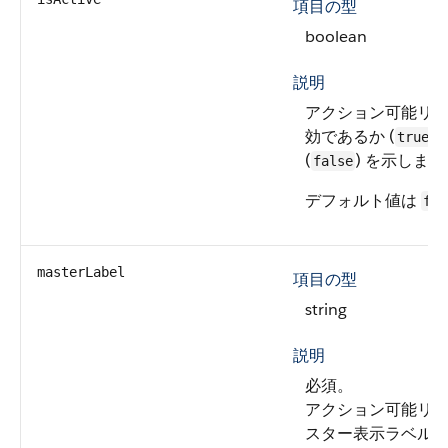
項目の型
boolean
説明
アクション可能リ
効であるか (
)
true
(
) を示します
false
デフォルト値は
fal
masterLabel
項目の型
string
説明
必須。
アクション可能リ
スター表示ラベル