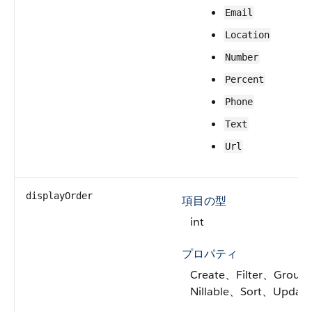
Email
Location
Number
Percent
Phone
Text
Url
displayOrder
項目の型
int
プロパティ
Create、Filter、Group
Nillable、Sort、Update