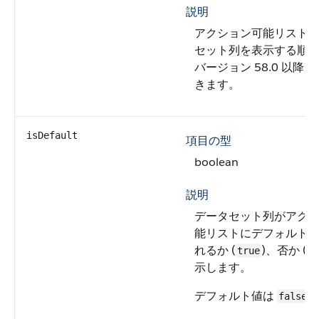
説明
アクション可能リスト
セット列を表示する順序
バージョン 58.0 以降
きます。
isDefault
項目の型
boolean
説明
データセット列がアク
能リストにデフォルト
れるか (
)、否か (
true
f
示します。
デフォルト値は
false