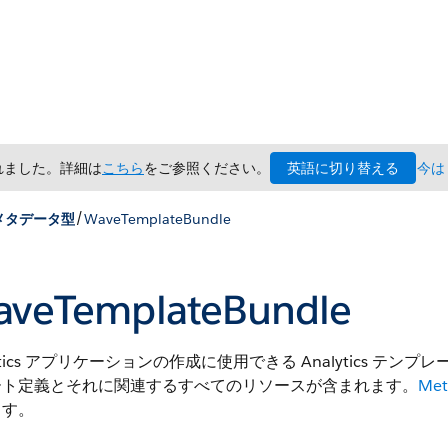
英語に切り替える
されました。詳細は
こちら
をご参照ください。
今は
/
メタデータ型
WaveTemplateBundle
veTemplateBundle
lytics アプリケーションの作成に使用できる Analytics テン
ート定義とそれに関連するすべてのリソースが含まれます。
Met
ます。