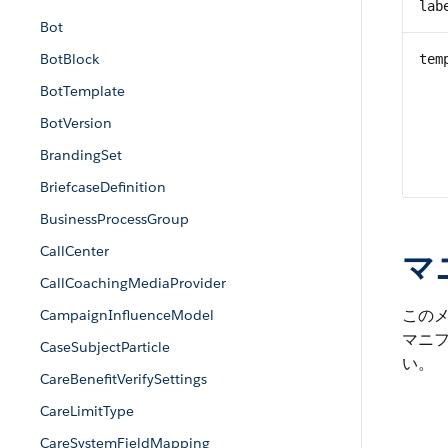
lab
Bot
BotBlock
tem
BotTemplate
BotVersion
BrandingSet
BriefcaseDefinition
BusinessProcessGroup
CallCenter
マ
CallCoachingMediaProvider
この
CampaignInfluenceModel
マニ
CaseSubjectParticle
い。
CareBenefitVerifySettings
CareLimitType
CareSystemFieldMapping