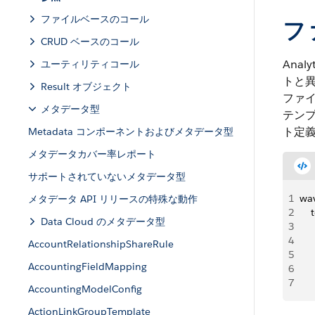
ファイルベースのコール
フ
CRUD ベースのコール
Ana
ユーティリティコール
トと異
Result オブジェクト
ファ
メタデータ型
テンプ
ト定
Metadata コンポーネントおよびメタデータ型
メタデータカバー率レポート
サポートされていないメタデータ型
1
wa
メタデータ API リリースの特殊な動作
2
   
Data Cloud のメタデータ型
3
   
4
   
AccountRelationshipShareRule
5
    
AccountingFieldMapping
6
    
7
   
AccountingModelConfig
ActionLinkGroupTemplate