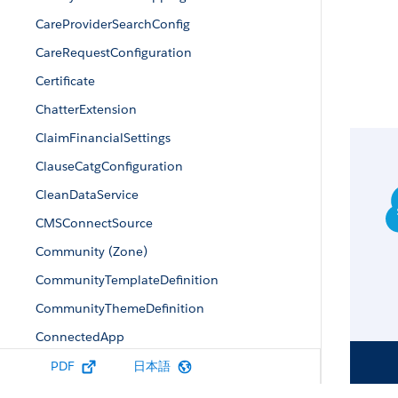
CareProviderSearchConfig
CareRequestConfiguration
Certificate
ChatterExtension
ClaimFinancialSettings
ClauseCatgConfiguration
CleanDataService
CMSConnectSource
Community (Zone)
CommunityTemplateDefinition
CommunityThemeDefinition
ConnectedApp
ContentAsset
PDF
日本語
ContextDefinition