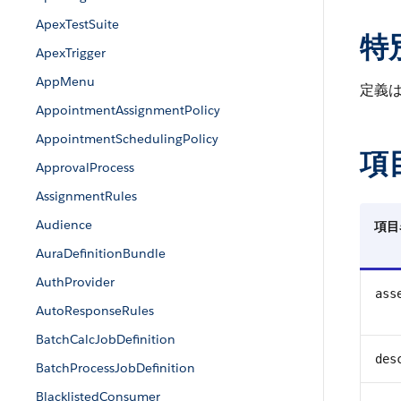
ApexTestSuite
特
ApexTrigger
AppMenu
定義
AppointmentAssignmentPolicy
AppointmentSchedulingPolicy
項
ApprovalProcess
AssignmentRules
Audience
項目
AuraDefinitionBundle
AuthProvider
ass
AutoResponseRules
BatchCalcJobDefinition
des
BatchProcessJobDefinition
BlacklistedConsumer