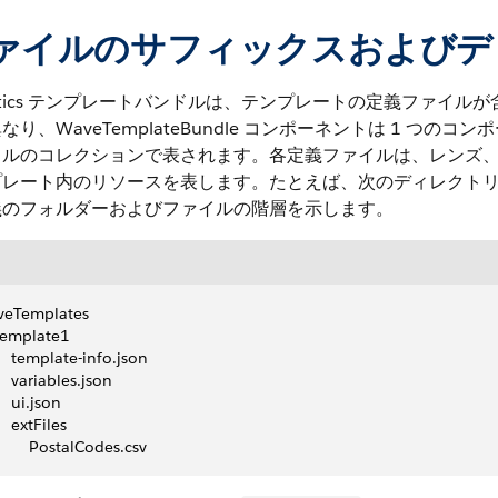
ァイルのサフィックスおよびデ
lytics テンプレートバンドルは、テンプレートの定義ファ
なり、WaveTemplateBundle コンポーネントは 1 つのコ
イルのコレクションで表されます。各定義ファイルは、レンズ
レート内のリソースを表します。たとえば、次のディレクトリ構造は、tem
義のフォルダーおよびファイルの階層を示します。
veTemplates
 template1
     template-info.json 
     variables.json 
    ui.json 
    extFiles
         PostalCodes.csv