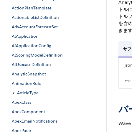
Ana
ActionPlanTemplate
ドルに
ドルフ
ActionableListDefinition
を含
AdvAccountForecastSet
きま
AIApplication
AIApplicationConfig
サフ
AIScoringModelDefinition
AIUsecaseDefinition
.jso
AnalyticSnapshot
.csv
AnimationRule
ArticleType
ApexClass
バ
ApexComponent
ApexEmailNotifications
Wav
ApexPage