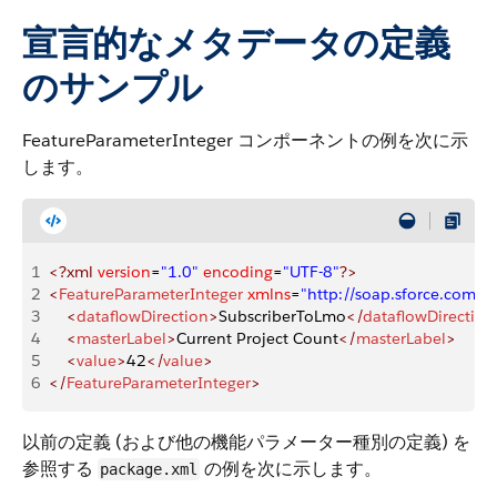
宣言的なメタデータの定義
のサンプル
FeatureParameterInteger コンポーネントの例を次に示
します。
1
<?xml
 version
=
"1.0"
 encoding
=
"UTF-8"
?>
2
<
FeatureParameterInteger
 xmlns
=
"http://soap.sforce.com
3
    <
dataflowDirection
>
SubscriberToLmo
</
dataflowDirection
4
    <
masterLabel
>
Current Project Count
</
masterLabel
>
5
    <
value
>
42
</
value
>
6
</
FeatureParameterInteger
>
以前の定義 (および他の機能パラメーター種別の定義) を
参照する
の例を次に示します。
package.xml