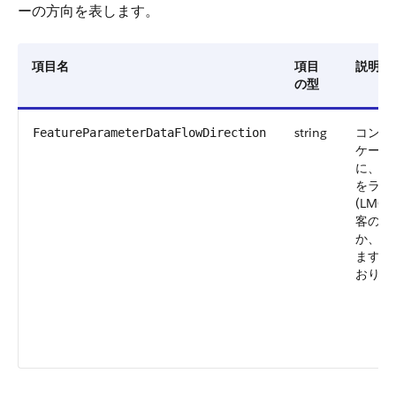
ーの方向を表します。
項目名
項目
説明
の型
string
コンポ
FeatureParameterDataFlowDirection
ケージ
に、機
をライ
(LMO
客の組
か、そ
ます。
おりで