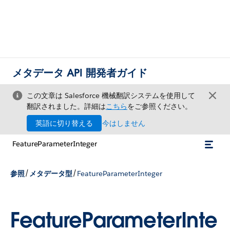
メタデータ API 開発者ガイド
この文章は Salesforce 機械翻訳システムを使用して
翻訳されました。詳細は
こちら
をご参照ください。
英語に切り替える
今はしません
FeatureParameterInteger
/
/
参照
メタデータ型
FeatureParameterInteger
FeatureParameterInte