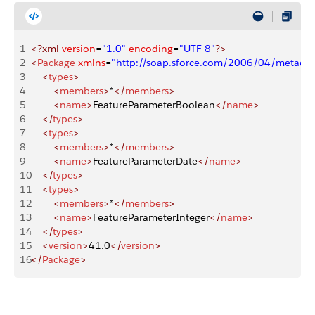
1
<?xml
 version
=
"1.0"
 encoding
=
"UTF-8"
?>
2
<
Package
 xmlns
=
"http://soap.sforce.com/2006/04/metadat
3
    <
types
>
4
        <
members
>
*
</
members
>
5
        <
name
>
FeatureParameterBoolean
</
name
>
6
    </
types
>
7
    <
types
>
8
        <
members
>
*
</
members
>
9
        <
name
>
FeatureParameterDate
</
name
>
10
    </
types
>
11
    <
types
>
12
        <
members
>
*
</
members
>
13
        <
name
>
FeatureParameterInteger
</
name
>
14
    </
types
>
15
    <
version
>
41.0
</
version
>
16
</
Package
>