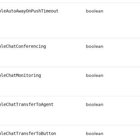
boolean
bleAutoAwayOnPushTimeout
boolean
bleChatConferencing
boolean
bleChatMonitoring
boolean
bleChatTransferToAgent
boolean
bleChatTransferToButton