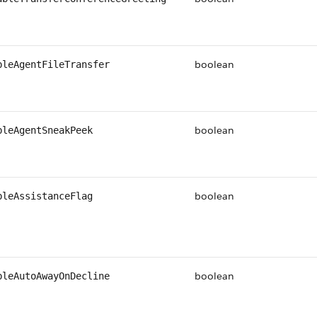
boolean
bleAgentFileTransfer
boolean
bleAgentSneakPeek
boolean
bleAssistanceFlag
boolean
bleAutoAwayOnDecline