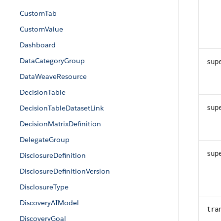
CustomTab
CustomValue
Dashboard
DataCategoryGroup
sup
DataWeaveResource
DecisionTable
DecisionTableDatasetLink
sup
DecisionMatrixDefinition
DelegateGroup
sup
DisclosureDefinition
DisclosureDefinitionVersion
DisclosureType
DiscoveryAIModel
tra
DiscoveryGoal