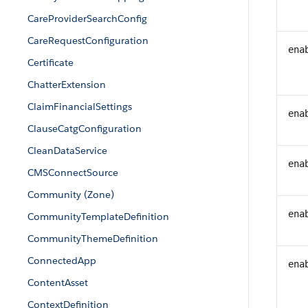
CareProviderSearchConfig
CareRequestConfiguration
ena
Certificate
ChatterExtension
ClaimFinancialSettings
ena
ClauseCatgConfiguration
CleanDataService
ena
CMSConnectSource
Community (Zone)
ena
CommunityTemplateDefinition
CommunityThemeDefinition
ConnectedApp
ena
ContentAsset
ContextDefinition