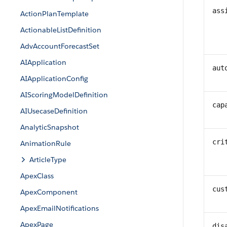
ass
ActionPlanTemplate
ActionableListDefinition
AdvAccountForecastSet
AIApplication
aut
AIApplicationConfig
AIScoringModelDefinition
cap
AIUsecaseDefinition
AnalyticSnapshot
cri
AnimationRule
ArticleType
ApexClass
cus
ApexComponent
ApexEmailNotifications
ApexPage
dis