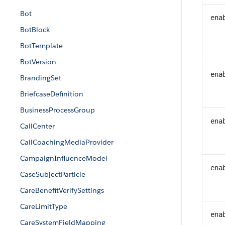
Bot
ena
BotBlock
BotTemplate
BotVersion
ena
BrandingSet
BriefcaseDefinition
BusinessProcessGroup
ena
CallCenter
CallCoachingMediaProvider
CampaignInfluenceModel
ena
CaseSubjectParticle
CareBenefitVerifySettings
CareLimitType
ena
CareSystemFieldMapping