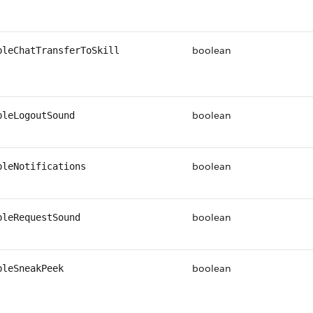
boolean
bleChatTransferToSkill
boolean
bleLogoutSound
boolean
bleNotifications
boolean
bleRequestSound
boolean
bleSneakPeek