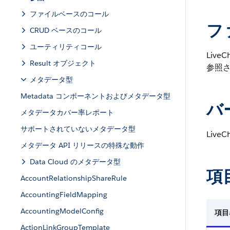
ファイルベースのコール
フ
CRUD ベースのコール
ユーティリティコール
Live
Result オブジェクト
参照
メタデータ型
Metadata コンポーネントおよびメタデータ型
バ
メタデータカバー率レポート
サポートされていないメタデータ型
Live
メタデータ API リリースの特殊な動作
Data Cloud のメタデータ型
項
AccountRelationshipShareRule
AccountingFieldMapping
AccountingModelConfig
項目
ActionLinkGroupTemplate