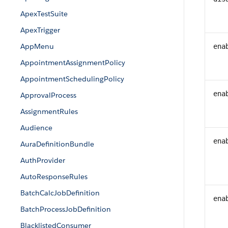
ApexTestSuite
ApexTrigger
AppMenu
ena
AppointmentAssignmentPolicy
AppointmentSchedulingPolicy
ena
ApprovalProcess
AssignmentRules
Audience
ena
AuraDefinitionBundle
AuthProvider
AutoResponseRules
BatchCalcJobDefinition
ena
BatchProcessJobDefinition
BlacklistedConsumer