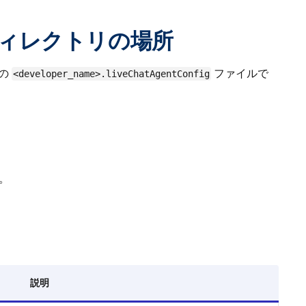
ィレクトリの場所
の
ファイルで
<developer_name>.liveChatAgentConfig
す。
説明