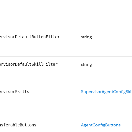
string
ervisorDefaultButtonFilter
string
ervisorDefaultSkillFilter
SupervisorAgentConfigSkil
ervisorSkills
AgentConfigButtons
nsferableButtons