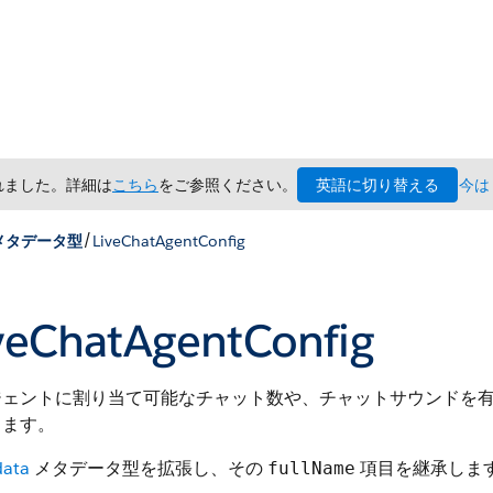
英語に切り替える
されました。詳細は
こちら
をご参照ください。
今は
/
メタデータ型
LiveChatAgentConfig
veChatAgentConfig
ジェントに割り当て可能なチャット数や、チャットサウンドを
します。
ata
メタデータ型を拡張し、その
項目を継承しま
fullName