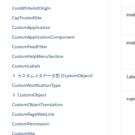
CorsWhitelistOrigin
ena
CspTrustedSite
CustomApplication
CustomApplicationComponent
ena
CustomFeedFilter
CustomHelpMenuSection
CustomLabels
カスタムメタデータ型 (CustomObject)
lab
CustomNotificationType
CustomObject
sup
CustomObjectTranslation
CustomPageWebLink
CustomPermission
CustomSite