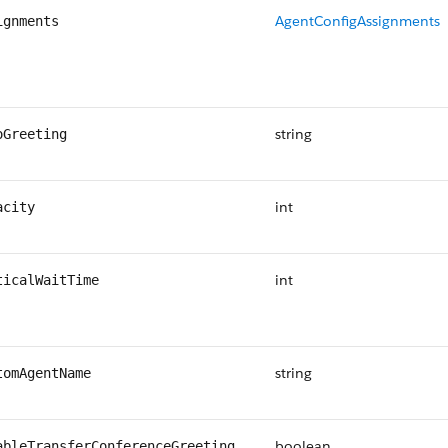
AgentConfigAssignments
ignments
string
oGreeting
int
acity
int
ticalWaitTime
string
tomAgentName
boolean
ableTransferConferenceGreeting