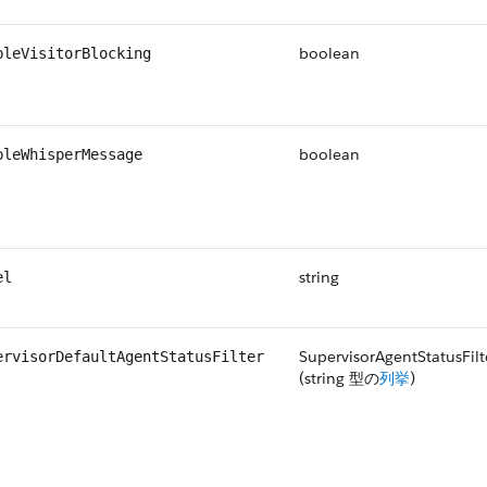
boolean
bleVisitorBlocking
boolean
bleWhisperMessage
string
el
SupervisorAgentStatusFilt
ervisorDefaultAgentStatusFilter
(string 型の
列挙
)