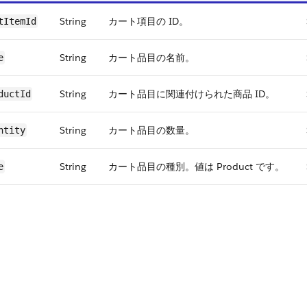
String
カート項目の ID。
tItemId
String
カート品目の名前。
e
String
カート品目に関連付けられた商品 ID。
ductId
String
カート品目の数量。
ntity
String
カート品目の種別。値は Product です。
e