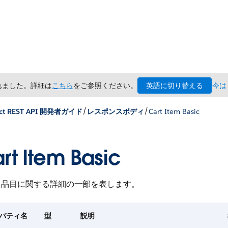
英語に切り替える
されました。詳細は
こちら
をご参照ください。
今は
/
/
ct REST API 開発者ガイド
レスポンスボディ
Cart Item Basic
rt Item Basic
ト品目に関する詳細の一部を表します。
パティ名
型
説明