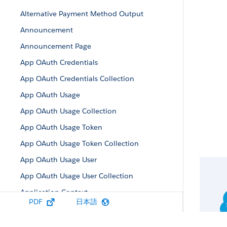
Alternative Payment Method Output
Announcement
Announcement Page
App OAuth Credentials
App OAuth Credentials Collection
App OAuth Usage
App OAuth Usage Collection
App OAuth Usage Token
App OAuth Usage Token Collection
App OAuth Usage User
App OAuth Usage User Collection
Application Context
PDF
日本語
Approval Capability
Approval Post Template Field