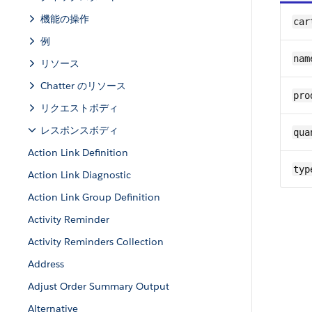
機能の操作
car
例
nam
リソース
Chatter のリソース
pro
リクエストボディ
レスポンスボディ
qua
Action Link Definition
typ
Action Link Diagnostic
Action Link Group Definition
Activity Reminder
Activity Reminders Collection
Address
Adjust Order Summary Output
Alternative