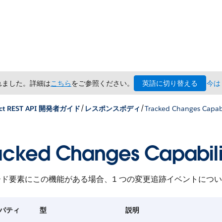
英語に切り替える
されました。詳細は
こちら
をご参照ください。
今は
/
/
ct REST API 開発者ガイド
レスポンスボディ
Tracked Changes Capabi
acked Changes Capabili
ード要素にこの機能がある場合、1 つの変更追跡イベントにつ
パティ
型
説明