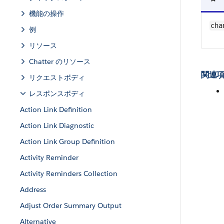
機能の操作
cha
例
リソース
Chatter のリソース
関連項
リクエストボディ
レスポンスボディ
Action Link Definition
Action Link Diagnostic
Action Link Group Definition
Activity Reminder
Activity Reminders Collection
Address
Adjust Order Summary Output
Alternative