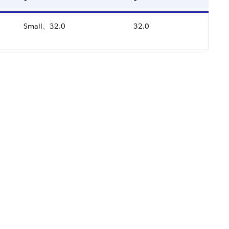
ョ
Small、32.0
32.0