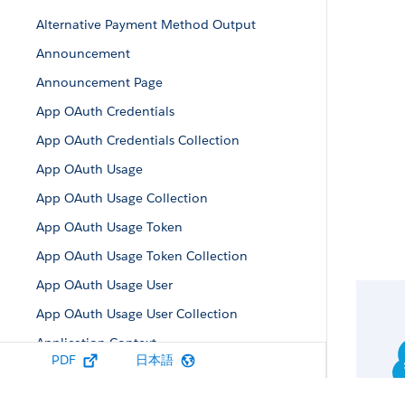
Alternative Payment Method Output
Announcement
Announcement Page
App OAuth Credentials
App OAuth Credentials Collection
App OAuth Usage
App OAuth Usage Collection
App OAuth Usage Token
App OAuth Usage Token Collection
App OAuth Usage User
App OAuth Usage User Collection
Application Context
PDF
日本語
Approval Capability
Approval Post Template Field