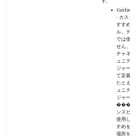
す。
CustomC
-
カスタ
すすめチ
ル。デフ
では使用
せん。カ
チャネル
ュニティ
ジャーと
て定義し
たとえば
ュニティ
ジャーは
���ス
ンスビル
使用して
すめを表
場所を決