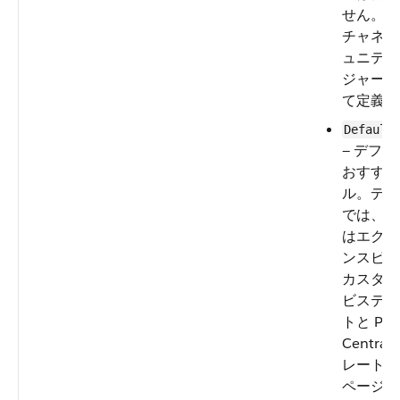
せん。カ
チャネル
ュニティ
ジャーと
て定義し
Default
— デフ
おすすめ
ル。デフ
では、お
はエクス
ンスビル
カスタマ
ビステン
トと Part
Centra
レートの
ページと