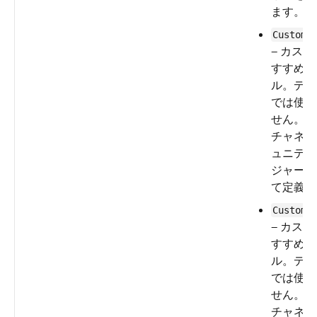
ます。
CustomC
— カス
すすめチ
ル。デフ
では使用
せん。カ
チャネル
ュニティ
ジャーと
て定義し
CustomC
— カス
すすめチ
ル。デフ
では使用
せん。カ
チャネル