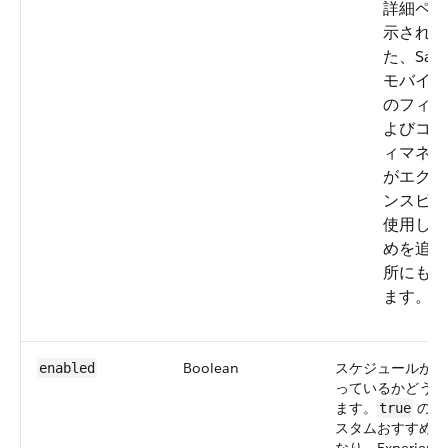
詳細ペー
示されま
た、Sales
モバイル 
のフィー
よびコミ
ィマネー
がエクス
ンスビル
使用して
めを追加
所にも表
ます。
Boolean
スケジュールが有
enabled
っているかどうか
ます。
の場
true
スタムおすすめが