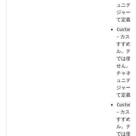
ュニティ
ジャーと
て定義し
CustomC
— カス
すすめチ
ル。デフ
では使用
せん。カ
チャネル
ュニティ
ジャーと
て定義し
CustomC
— カス
すすめチ
ル。デフ
では使用