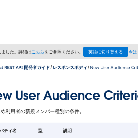
英語に切り替える
されました。詳細は
こちら
をご参照ください。
今は
/
/
ct REST API 開発者ガイド
レスポンスボディ
New User Audience Crit
w User Audience Criter
すめ利用者の新規メンバー種別の条件。
パティ名
型
説明