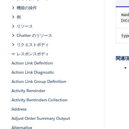
機能の操作
max
例
InC
リソース
Chatter のリソース
typ
リクエストボディ
レスポンスボディ
関連項
Action Link Definition
Action Link Diagnostic
Action Link Group Definition
Activity Reminder
Activity Reminders Collection
Address
Adjust Order Summary Output
Alternative