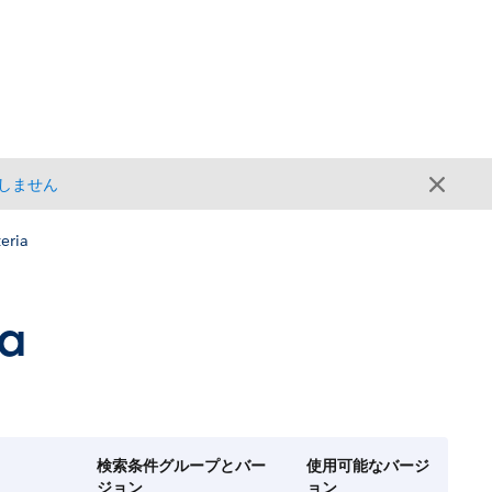
しません
eria
ia
検索条件グループとバー
使用可能なバージ
ジョン
ョン