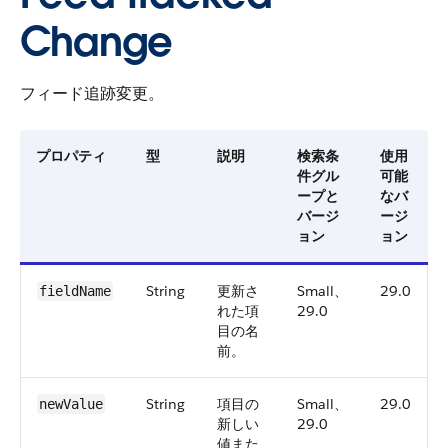
Change
フィード追跡変更。
プロパティ
型
説明
検索条
使用
件グル
可能
ープと
なバ
バージ
ージ
ョン
ョン
String
更新さ
Small、
29.0
fieldName
れた項
29.0
目の名
前。
String
項目の
Small、
29.0
newValue
新しい
29.0
値また