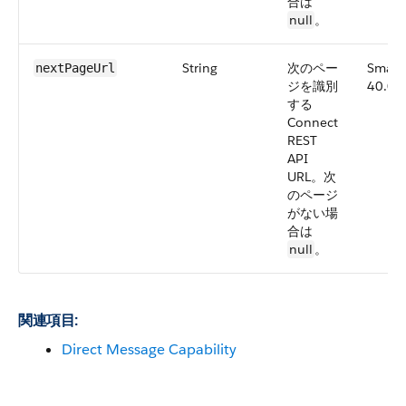
合は
null
。
String
次のペー
Small
nextPageUrl
ジを識別
40.0
する
Connect
REST
API
URL。次
のページ
がない場
合は
null
。
関連項目:
Direct Message Capability