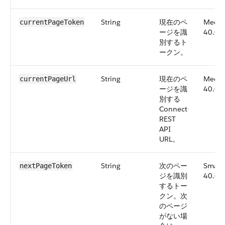
String
現在のペ
Medi
currentPageToken
ージを識
40.0
別するト
ークン。
String
現在のペ
Medi
currentPageUrl
ージを識
40.0
別する
Connect
REST
API
URL。
String
次のペー
Small
nextPageToken
ジを識別
40.0
するトー
クン。次
のページ
がない場