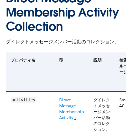
Membership Activity
Collection
ダイレクトメッセージメンバー活動のコレクション。
プロパティ名
型
説明
検索条
ループ
ージョ
Direct
ダイレク
Small
activities
Message
トメッセ
40.0
Membership
ージメン
Activity
[]
バー活動
のコレク
ション。