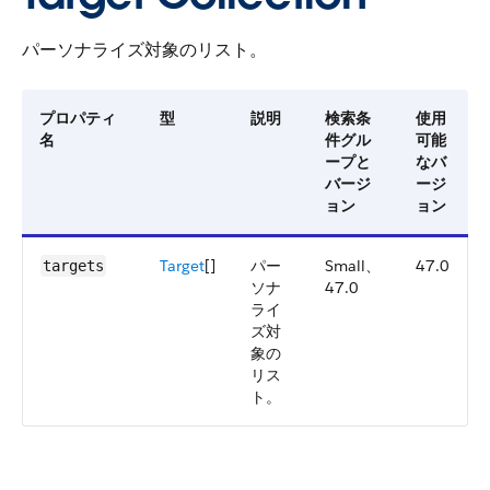
パーソナライズ対象のリスト。
プロパティ
型
説明
検索条
使用
名
件グル
可能
ープと
なバ
バージ
ージ
ョン
ョン
Target
[]
パー
Small、
47.0
targets
ソナ
47.0
ライ
ズ対
象の
リス
ト。