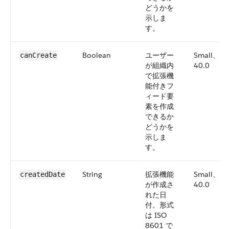
どうかを
示しま
す。
Boolean
ユーザー
Small、
canCreate
が組織内
40.0
で拡張機
能付きフ
ィード要
素を作成
できるか
どうかを
示しま
す。
String
拡張機能
Small、
createdDate
が作成さ
40.0
れた日
付。形式
は ISO
8601 で