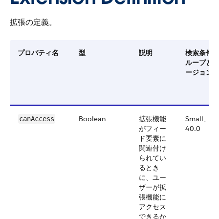
拡張の定義。
プロパティ名
型
説明
検索条件
ループと
ージョン
Boolean
拡張機能
Small、
canAccess
がフィー
40.0
ド要素に
関連付け
られてい
るとき
に、ユー
ザーが拡
張機能に
アクセス
できるか