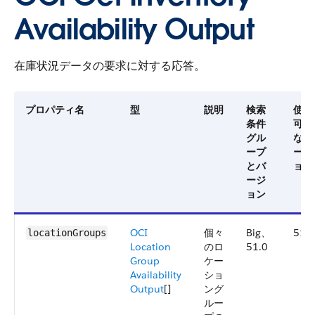
Availability Output
在庫状況データの要求に対する応答。
プロパティ名
型
説明
検索
使用
条件
可能
グル
なバ
ープ
ージ
とバ
ョン
ージ
ョン
OCI
個々
Big、
51.0
locationGroups
Location
のロ
51.0
Group
ケー
Availability
ショ
Output
[]
ング
ルー