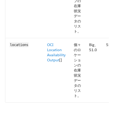
プの
在庫
状況
デー
タの
リス
ト。
OCI
個々
Big、
51.0
locations
Location
のロ
51.0
Availability
ケー
Output
[]
ショ
ンの
在庫
状況
デー
タの
リス
ト。