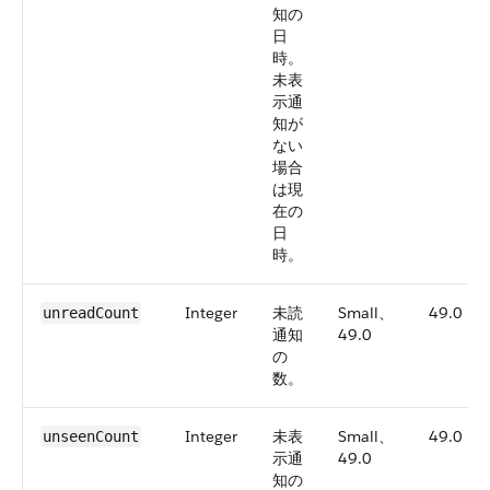
知の
日
時。
未表
示通
知が
ない
場合
は現
在の
日
時。
Integer
未読
Small、
49.0
unreadCount
通知
49.0
の
数。
Integer
未表
Small、
49.0
unseenCount
示通
49.0
知の