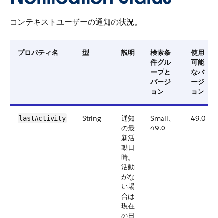
コンテキストユーザーの通知の状況。
プロパティ名
型
説明
検索条
使用
件グル
可能
ープと
なバ
バージ
ージ
ョン
ョン
String
通知
Small、
49.0
lastActivity
の最
49.0
新活
動日
時。
活動
がな
い場
合は
現在
の日