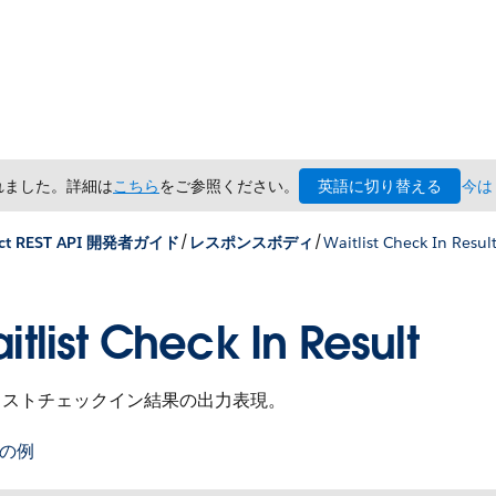
英語に切り替える
されました。詳細は
こちら
をご参照ください。
今は
/
/
ct REST API 開発者ガイド
レスポンスボディ
Waitlist Check In Resul
itlist Check In Result
リストチェックイン結果の出力表現。
 の例