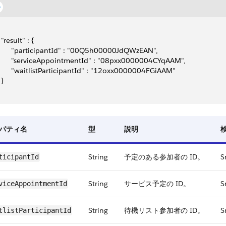
  "result" : {
       "participantId" : "00Q5h00000JdQWzEAN",
       "serviceAppointmentId" : "08pxx0000004CYqAAM",
       "waitlistParticipantId" : "12oxx0000004FGiAAM"
 }
パティ名
型
説明
String
予定のある参加者の ID。
S
ticipant​Id
String
サービス予定の ID。
S
vice​AppointmentId
String
待機リスト参加者の ID。
S
tlist​ParticipantId