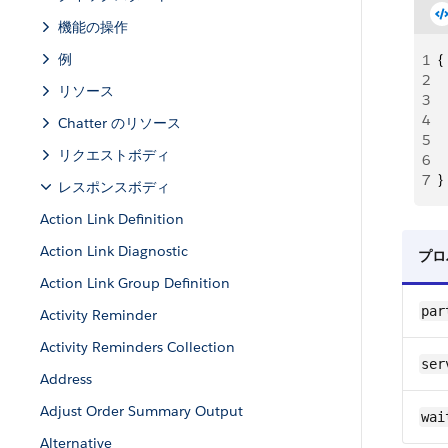
機能の操作
例
1
{
2
 
リソース
3
 
4
 
Chatter のリソース
5
 
リクエストボディ
6
  
7
}
レスポンスボディ
Action Link Definition
Action Link Diagnostic
プロ
Action Link Group Definition
par
Activity Reminder
Activity Reminders Collection
ser
Address
Adjust Order Summary Output
wai
Alternative